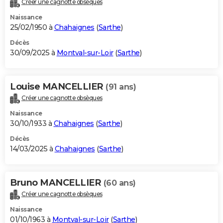
Créer une cagnotte obsèques
City break
Voyage de noces
Climat
Destinations
Voyage nature
Forum
+
PHOTO
Naissance
25/02/1950 à
Chahaignes
(
Sarthe
)
GUIDES D'ACHAT
Décès
30/09/2025 à
Montval-sur-Loir
(
Sarthe
)
BONS PLANS
CARTE DE VOEUX
Louise MANCELLIER
(91 ans)
Carte Bonne année
Carte Pâques
Carte de Noël
Carte Saint-Valentin
Carte d'anniversaire
DICTIONNAIRE
Créer une cagnotte obsèques
Biographies
Expressions
Dictionnaire
Citations
Proverbes
PROGRAMME TV
Naissance
30/10/1933 à
Chahaignes
(
Sarthe
)
COPAINS D'AVANT
Décès
14/03/2025 à
Chahaignes
(
Sarthe
)
Se connecter
Collèges
Universités
Service militaire
S'inscrire
Lycées
Primaires
Entreprises
Avis de recherche
AVIS DE DÉCÈS
FORUM
Bruno MANCELLIER
(60 ans)
Lifestyle
Sport
Television
Cinema
Bricolage
Culture
Auto
Voyage
Créer une cagnotte obsèques
Naissance
01/10/1963 à
Montval-sur-Loir
(
Sarthe
)