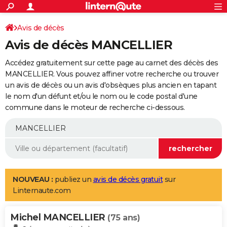
ACTUALITÉS
Connexion
S'inscrire
Avis de décès
Rechercher
Société
Education
Villes
Politique
Faits Divers
Monde
+
SPORT
Avis de décès MANCELLIER
Football
Cyclisme
Forum
Coupe du monde 2026
Tennis
Rugby
CULTURE
Accédez gratuitement sur cette page au carnet des décès des
TNT
Cinéma
Musique
Programme TV
Streaming
Sorties cinéma
+
MANCELLIER. Vous pouvez affiner votre recherche ou trouver
FINANCE
un avis de décès ou un avis d'obsèques plus ancien en tapant
Impôts
Immobilier
Banque
Crédit
Retraite
Epargne
Risques naturels par ville
Assurance
AUTO
le nom d'un défunt et/ou le nom ou le code postal d'une
commune dans le moteur de recherche ci-dessous.
Réserver un essai
Berlines
Forum auto
Essais
Citadines
SUV
+
HIGH-TECH
Meilleur smartphone
Ordinateurs
Guide high-tech
Mobiles
Internet
Jeux vidéo
+
BRICOLAGE
Aménagement intérieur
Cuisine
Jardinage
+
Forum
Extérieur
Salle de bains
Rangement
WEEK-END
Escapades
Expositions
Week-end nature
Guides de France
Patrimoine
Musées
+
LIFESTYLE
NOUVEAU :
publiez un
avis de décès gratuit
sur
Linternaute.com
Bien-être
Mode
+
Art de vivre
Loisirs
Modes de vie
SANTE
Michel MANCELLIER
Guide de la santé
Médicaments
+
Alimentation
Maladies
Sommeil
(75 ans)
VOYAGE