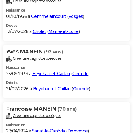
Créer une cagnotte obsèques
City break
Voyage de noces
Climat
Destinations
Voyage nature
Forum
+
PHOTO
Naissance
01/10/1936 à
Gemmelaincourt
(
Vosges
)
GUIDES D'ACHAT
Décès
12/07/2026 à
Cholet
(
Maine-et-Loire
)
BONS PLANS
CARTE DE VOEUX
Yves MANEIN
(92 ans)
Carte Bonne année
Carte Pâques
Carte de Noël
Carte Saint-Valentin
Carte d'anniversaire
DICTIONNAIRE
Créer une cagnotte obsèques
Biographies
Expressions
Dictionnaire
Citations
Proverbes
PROGRAMME TV
Naissance
25/09/1933 à
Beychac-et-Caillau
(
Gironde
)
COPAINS D'AVANT
Décès
21/02/2026 à
Beychac-et-Caillau
(
Gironde
)
Se connecter
Collèges
Universités
Service militaire
S'inscrire
Lycées
Primaires
Entreprises
Avis de recherche
AVIS DE DÉCÈS
FORUM
Francoise MANEIN
(70 ans)
Lifestyle
Sport
Television
Cinema
Bricolage
Culture
Auto
Voyage
Créer une cagnotte obsèques
Naissance
27/04/1954 à
Sarlat-la-Canéda
(
Dordogne
)