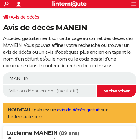
ACTUALITÉS
Connexion
S'inscrire
Avis de décès
Rechercher
Société
Education
Villes
Politique
Faits Divers
Monde
+
SPORT
Avis de décès MANEIN
Football
Cyclisme
Forum
Coupe du monde 2026
Tennis
Rugby
CULTURE
Accédez gratuitement sur cette page au carnet des décès des
TNT
Cinéma
Musique
Programme TV
Streaming
Sorties cinéma
+
MANEIN. Vous pouvez affiner votre recherche ou trouver un
FINANCE
avis de décès ou un avis d'obsèques plus ancien en tapant le
Impôts
Immobilier
Banque
Crédit
Retraite
Epargne
Risques naturels par ville
Assurance
AUTO
nom d'un défunt et/ou le nom ou le code postal d'une
commune dans le moteur de recherche ci-dessous.
Réserver un essai
Berlines
Forum auto
Essais
Citadines
SUV
+
HIGH-TECH
Meilleur smartphone
Ordinateurs
Guide high-tech
Mobiles
Internet
Jeux vidéo
+
BRICOLAGE
Aménagement intérieur
Cuisine
Jardinage
+
Forum
Extérieur
Salle de bains
Rangement
WEEK-END
Escapades
Expositions
Week-end nature
Guides de France
Patrimoine
Musées
+
LIFESTYLE
NOUVEAU :
publiez un
avis de décès gratuit
sur
Linternaute.com
Bien-être
Mode
+
Art de vivre
Loisirs
Modes de vie
SANTE
Lucienne MANEIN
Guide de la santé
Médicaments
+
Alimentation
Maladies
Sommeil
(89 ans)
VOYAGE