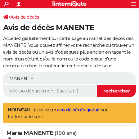
ACTUALITÉS
Connexion
S'inscrire
Avis de décès
Rechercher
Société
Education
Villes
Politique
Faits Divers
Monde
+
SPORT
Avis de décès MANENTE
Football
Cyclisme
Forum
Coupe du monde 2026
Tennis
Rugby
CULTURE
Accédez gratuitement sur cette page au carnet des décès des
TNT
Cinéma
Musique
Programme TV
Streaming
Sorties cinéma
+
MANENTE. Vous pouvez affiner votre recherche ou trouver un
FINANCE
avis de décès ou un avis d'obsèques plus ancien en tapant le
Impôts
Immobilier
Banque
Crédit
Retraite
Epargne
Risques naturels par ville
Assurance
AUTO
nom d'un défunt et/ou le nom ou le code postal d'une
commune dans le moteur de recherche ci-dessous.
Réserver un essai
Berlines
Forum auto
Essais
Citadines
SUV
+
HIGH-TECH
Meilleur smartphone
Ordinateurs
Guide high-tech
Mobiles
Internet
Jeux vidéo
+
BRICOLAGE
Aménagement intérieur
Cuisine
Jardinage
+
Forum
Extérieur
Salle de bains
Rangement
WEEK-END
Escapades
Expositions
Week-end nature
Guides de France
Patrimoine
Musées
+
LIFESTYLE
NOUVEAU :
publiez un
avis de décès gratuit
sur
Linternaute.com
Bien-être
Mode
+
Art de vivre
Loisirs
Modes de vie
SANTE
Marie MANENTE
Guide de la santé
Médicaments
+
Alimentation
Maladies
Sommeil
(100 ans)
VOYAGE