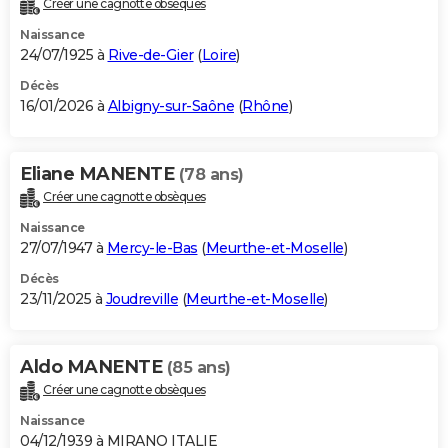
Créer une cagnotte obsèques
City break
Voyage de noces
Climat
Destinations
Voyage nature
Forum
+
PHOTO
Naissance
24/07/1925 à
Rive-de-Gier
(
Loire
)
GUIDES D'ACHAT
Décès
16/01/2026 à
Albigny-sur-Saône
(
Rhône
)
BONS PLANS
CARTE DE VOEUX
Eliane MANENTE
(78 ans)
Carte Bonne année
Carte Pâques
Carte de Noël
Carte Saint-Valentin
Carte d'anniversaire
DICTIONNAIRE
Créer une cagnotte obsèques
Biographies
Expressions
Dictionnaire
Citations
Proverbes
PROGRAMME TV
Naissance
27/07/1947 à
Mercy-le-Bas
(
Meurthe-et-Moselle
)
COPAINS D'AVANT
Décès
23/11/2025 à
Joudreville
(
Meurthe-et-Moselle
)
Se connecter
Collèges
Universités
Service militaire
S'inscrire
Lycées
Primaires
Entreprises
Avis de recherche
AVIS DE DÉCÈS
FORUM
Aldo MANENTE
(85 ans)
Lifestyle
Sport
Television
Cinema
Bricolage
Culture
Auto
Voyage
Créer une cagnotte obsèques
Naissance
04/12/1939 à MIRANO ITALIE