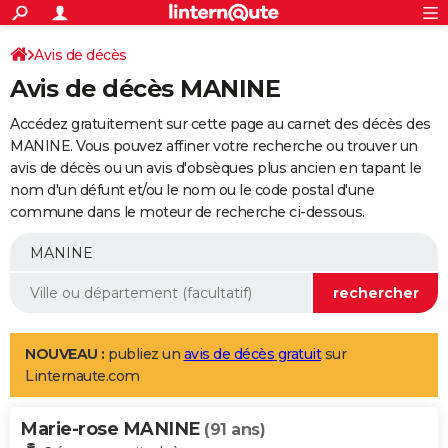
ACTUALITÉS
Connexion
S'inscrire
Avis de décès
Rechercher
Société
Education
Villes
Politique
Faits Divers
Monde
+
SPORT
Avis de décès MANINE
Football
Cyclisme
Forum
Coupe du monde 2026
Tennis
Rugby
CULTURE
Accédez gratuitement sur cette page au carnet des décès des
TNT
Cinéma
Musique
Programme TV
Streaming
Sorties cinéma
+
MANINE. Vous pouvez affiner votre recherche ou trouver un
FINANCE
avis de décès ou un avis d'obsèques plus ancien en tapant le
Impôts
Immobilier
Banque
Crédit
Retraite
Epargne
Risques naturels par ville
Assurance
AUTO
nom d'un défunt et/ou le nom ou le code postal d'une
commune dans le moteur de recherche ci-dessous.
Réserver un essai
Berlines
Forum auto
Essais
Citadines
SUV
+
HIGH-TECH
Meilleur smartphone
Ordinateurs
Guide high-tech
Mobiles
Internet
Jeux vidéo
+
BRICOLAGE
Aménagement intérieur
Cuisine
Jardinage
+
Forum
Extérieur
Salle de bains
Rangement
WEEK-END
Escapades
Expositions
Week-end nature
Guides de France
Patrimoine
Musées
+
LIFESTYLE
NOUVEAU :
publiez un
avis de décès gratuit
sur
Linternaute.com
Bien-être
Mode
+
Art de vivre
Loisirs
Modes de vie
SANTE
Marie-rose MANINE
Guide de la santé
Médicaments
+
Alimentation
Maladies
Sommeil
(91 ans)
VOYAGE