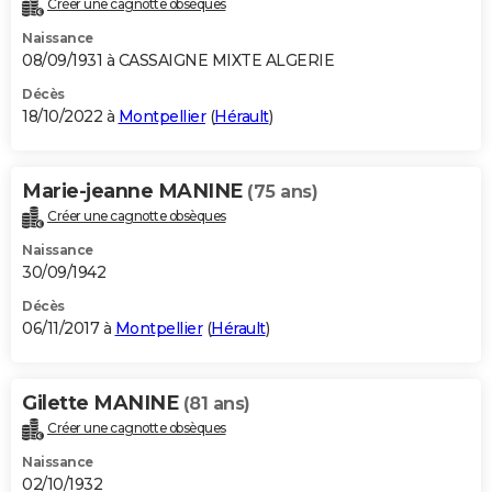
Créer une cagnotte obsèques
City break
Voyage de noces
Climat
Destinations
Voyage nature
Forum
+
PHOTO
Naissance
08/09/1931 à CASSAIGNE MIXTE ALGERIE
GUIDES D'ACHAT
Décès
18/10/2022 à
Montpellier
(
Hérault
)
BONS PLANS
CARTE DE VOEUX
Marie-jeanne MANINE
(75 ans)
Carte Bonne année
Carte Pâques
Carte de Noël
Carte Saint-Valentin
Carte d'anniversaire
DICTIONNAIRE
Créer une cagnotte obsèques
Biographies
Expressions
Dictionnaire
Citations
Proverbes
PROGRAMME TV
Naissance
30/09/1942
COPAINS D'AVANT
Décès
06/11/2017 à
Montpellier
(
Hérault
)
Se connecter
Collèges
Universités
Service militaire
S'inscrire
Lycées
Primaires
Entreprises
Avis de recherche
AVIS DE DÉCÈS
FORUM
Gilette MANINE
(81 ans)
Lifestyle
Sport
Television
Cinema
Bricolage
Culture
Auto
Voyage
Créer une cagnotte obsèques
Naissance
02/10/1932