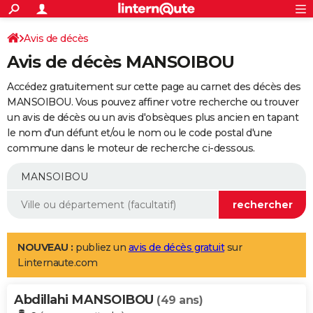
ACTUALITÉS
Connexion
S'inscrire
Avis de décès
Rechercher
Société
Education
Villes
Politique
Faits Divers
Monde
+
SPORT
Avis de décès MANSOIBOU
Football
Cyclisme
Forum
Coupe du monde 2026
Tennis
Rugby
CULTURE
Accédez gratuitement sur cette page au carnet des décès des
TNT
Cinéma
Musique
Programme TV
Streaming
Sorties cinéma
+
MANSOIBOU. Vous pouvez affiner votre recherche ou trouver
FINANCE
un avis de décès ou un avis d'obsèques plus ancien en tapant
Impôts
Immobilier
Banque
Crédit
Retraite
Epargne
Risques naturels par ville
Assurance
AUTO
le nom d'un défunt et/ou le nom ou le code postal d'une
commune dans le moteur de recherche ci-dessous.
Réserver un essai
Berlines
Forum auto
Essais
Citadines
SUV
+
HIGH-TECH
Meilleur smartphone
Ordinateurs
Guide high-tech
Mobiles
Internet
Jeux vidéo
+
BRICOLAGE
Aménagement intérieur
Cuisine
Jardinage
+
Forum
Extérieur
Salle de bains
Rangement
WEEK-END
Escapades
Expositions
Week-end nature
Guides de France
Patrimoine
Musées
+
LIFESTYLE
NOUVEAU :
publiez un
avis de décès gratuit
sur
Linternaute.com
Bien-être
Mode
+
Art de vivre
Loisirs
Modes de vie
SANTE
Abdillahi MANSOIBOU
Guide de la santé
Médicaments
+
Alimentation
Maladies
Sommeil
(49 ans)
VOYAGE