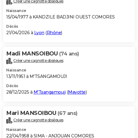
Créer une cagnotte obsèques
City break
Voyage de noces
Climat
Destinations
Voyage nature
Forum
+
PHOTO
Naissance
15/04/1977 à KANDZILE BADJINI OUEST COMORES
GUIDES D'ACHAT
Décès
21/04/2026 à
Lyon
(
Rhône
)
BONS PLANS
CARTE DE VOEUX
Madi MANSOIBOU
(74 ans)
Carte Bonne année
Carte Pâques
Carte de Noël
Carte Saint-Valentin
Carte d'anniversaire
DICTIONNAIRE
Créer une cagnotte obsèques
Biographies
Expressions
Dictionnaire
Citations
Proverbes
PROGRAMME TV
Naissance
13/11/1951 à M'TSANGAMOUJI
COPAINS D'AVANT
Décès
28/12/2025 à
M'Tsangamouji
(
Mayotte
)
Se connecter
Collèges
Universités
Service militaire
S'inscrire
Lycées
Primaires
Entreprises
Avis de recherche
AVIS DE DÉCÈS
FORUM
Mari MANSOIBOU
(67 ans)
Lifestyle
Sport
Television
Cinema
Bricolage
Culture
Auto
Voyage
Créer une cagnotte obsèques
Naissance
22/04/1958 à SIMA - ANJOUAN COMORES