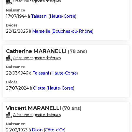
Créer une cagnotte obsèques
City break
Voyage de noces
Climat
Destinations
Voyage nature
Forum
+
PHOTO
Naissance
17/07/1944 à
Talasani
(
Haute-Corse
)
GUIDES D'ACHAT
Décès
22/12/2025 à
Marseille
(
Bouches-du-Rhône
)
BONS PLANS
CARTE DE VOEUX
Catherine MARANELLI
(78 ans)
Carte Bonne année
Carte Pâques
Carte de Noël
Carte Saint-Valentin
Carte d'anniversaire
DICTIONNAIRE
Créer une cagnotte obsèques
Biographies
Expressions
Dictionnaire
Citations
Proverbes
PROGRAMME TV
Naissance
22/03/1946 à
Talasani
(
Haute-Corse
)
COPAINS D'AVANT
Décès
27/07/2024 à
Oletta
(
Haute-Corse
)
Se connecter
Collèges
Universités
Service militaire
S'inscrire
Lycées
Primaires
Entreprises
Avis de recherche
AVIS DE DÉCÈS
FORUM
Vincent MARANELLI
(70 ans)
Lifestyle
Sport
Television
Cinema
Bricolage
Culture
Auto
Voyage
Créer une cagnotte obsèques
Naissance
25/02/1953 à
Dijon
(
Côte-d'Or
)