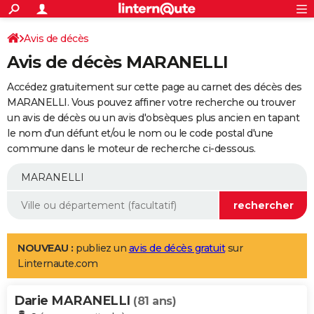
ACTUALITÉS
Connexion
S'inscrire
Avis de décès
Rechercher
Société
Education
Villes
Politique
Faits Divers
Monde
+
SPORT
Avis de décès MARANELLI
Football
Cyclisme
Forum
Coupe du monde 2026
Tennis
Rugby
CULTURE
Accédez gratuitement sur cette page au carnet des décès des
TNT
Cinéma
Musique
Programme TV
Streaming
Sorties cinéma
+
MARANELLI. Vous pouvez affiner votre recherche ou trouver
FINANCE
un avis de décès ou un avis d'obsèques plus ancien en tapant
Impôts
Immobilier
Banque
Crédit
Retraite
Epargne
Risques naturels par ville
Assurance
AUTO
le nom d'un défunt et/ou le nom ou le code postal d'une
commune dans le moteur de recherche ci-dessous.
Réserver un essai
Berlines
Forum auto
Essais
Citadines
SUV
+
HIGH-TECH
Meilleur smartphone
Ordinateurs
Guide high-tech
Mobiles
Internet
Jeux vidéo
+
BRICOLAGE
Aménagement intérieur
Cuisine
Jardinage
+
Forum
Extérieur
Salle de bains
Rangement
WEEK-END
Escapades
Expositions
Week-end nature
Guides de France
Patrimoine
Musées
+
LIFESTYLE
NOUVEAU :
publiez un
avis de décès gratuit
sur
Linternaute.com
Bien-être
Mode
+
Art de vivre
Loisirs
Modes de vie
SANTE
Darie MARANELLI
Guide de la santé
Médicaments
+
Alimentation
Maladies
Sommeil
(81 ans)
VOYAGE