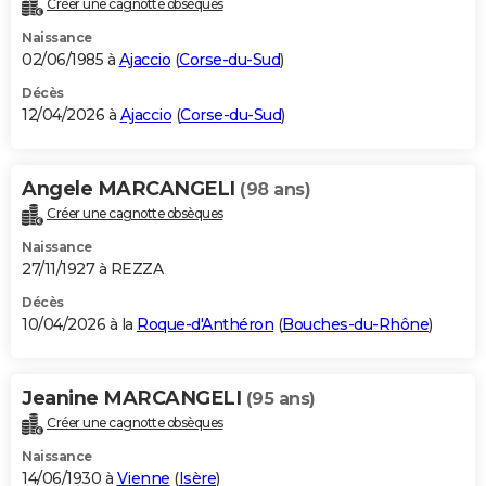
Créer une cagnotte obsèques
City break
Voyage de noces
Climat
Destinations
Voyage nature
Forum
+
PHOTO
Naissance
02/06/1985 à
Ajaccio
(
Corse-du-Sud
)
GUIDES D'ACHAT
Décès
12/04/2026 à
Ajaccio
(
Corse-du-Sud
)
BONS PLANS
CARTE DE VOEUX
Angele MARCANGELI
(98 ans)
Carte Bonne année
Carte Pâques
Carte de Noël
Carte Saint-Valentin
Carte d'anniversaire
DICTIONNAIRE
Créer une cagnotte obsèques
Biographies
Expressions
Dictionnaire
Citations
Proverbes
PROGRAMME TV
Naissance
27/11/1927 à REZZA
COPAINS D'AVANT
Décès
10/04/2026 à la
Roque-d'Anthéron
(
Bouches-du-Rhône
)
Se connecter
Collèges
Universités
Service militaire
S'inscrire
Lycées
Primaires
Entreprises
Avis de recherche
AVIS DE DÉCÈS
FORUM
Jeanine MARCANGELI
(95 ans)
Lifestyle
Sport
Television
Cinema
Bricolage
Culture
Auto
Voyage
Créer une cagnotte obsèques
Naissance
14/06/1930 à
Vienne
(
Isère
)