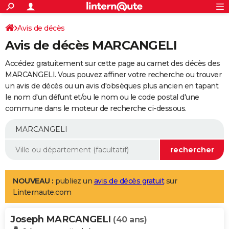
ACTUALITÉS
Connexion
S'inscrire
Avis de décès
Rechercher
Société
Education
Villes
Politique
Faits Divers
Monde
+
SPORT
Avis de décès MARCANGELI
Football
Cyclisme
Forum
Coupe du monde 2026
Tennis
Rugby
CULTURE
Accédez gratuitement sur cette page au carnet des décès des
TNT
Cinéma
Musique
Programme TV
Streaming
Sorties cinéma
+
MARCANGELI. Vous pouvez affiner votre recherche ou trouver
FINANCE
un avis de décès ou un avis d'obsèques plus ancien en tapant
Impôts
Immobilier
Banque
Crédit
Retraite
Epargne
Risques naturels par ville
Assurance
AUTO
le nom d'un défunt et/ou le nom ou le code postal d'une
commune dans le moteur de recherche ci-dessous.
Réserver un essai
Berlines
Forum auto
Essais
Citadines
SUV
+
HIGH-TECH
Meilleur smartphone
Ordinateurs
Guide high-tech
Mobiles
Internet
Jeux vidéo
+
BRICOLAGE
Aménagement intérieur
Cuisine
Jardinage
+
Forum
Extérieur
Salle de bains
Rangement
WEEK-END
Escapades
Expositions
Week-end nature
Guides de France
Patrimoine
Musées
+
LIFESTYLE
NOUVEAU :
publiez un
avis de décès gratuit
sur
Linternaute.com
Bien-être
Mode
+
Art de vivre
Loisirs
Modes de vie
SANTE
Joseph MARCANGELI
Guide de la santé
Médicaments
+
Alimentation
Maladies
Sommeil
(40 ans)
VOYAGE