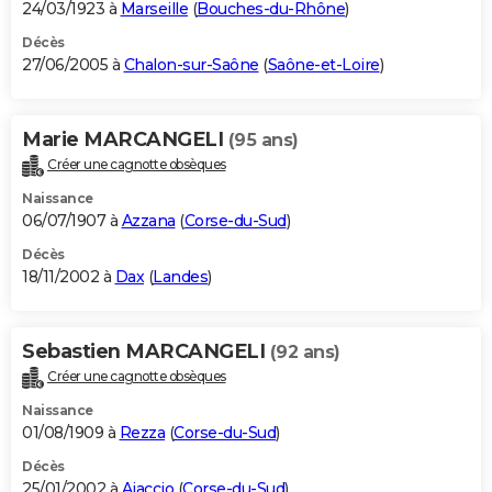
24/03/1923 à
Marseille
(
Bouches-du-Rhône
)
Décès
27/06/2005 à
Chalon-sur-Saône
(
Saône-et-Loire
)
Marie MARCANGELI
(95 ans)
Créer une cagnotte obsèques
Naissance
06/07/1907 à
Azzana
(
Corse-du-Sud
)
Décès
18/11/2002 à
Dax
(
Landes
)
Sebastien MARCANGELI
(92 ans)
Créer une cagnotte obsèques
Naissance
01/08/1909 à
Rezza
(
Corse-du-Sud
)
Décès
25/01/2002 à
Ajaccio
(
Corse-du-Sud
)