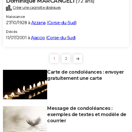
Dominique MARCANGELI
(72 ans)
Créer une cagnotte obsèques
Naissance
27/10/1928 à
Azzana
(
Corse-du-Sud
)
Décès
11/07/2001 à
Ajaccio
(
Corse-du-Sud
)
1
2
Carte de condoléances : envoyer
gratuitement une carte
Message de condoléances :
exemples de textes et modèle de
courrier