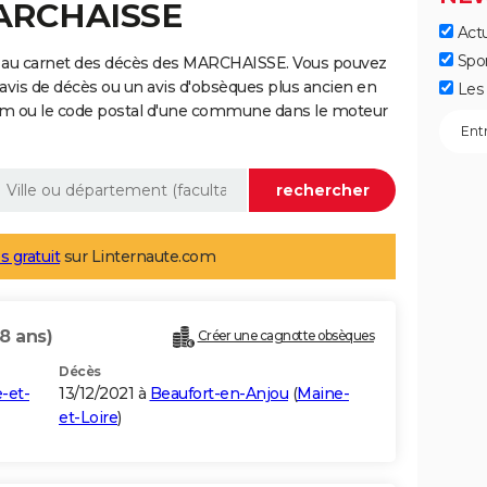
MARCHAISSE
Actu
Spo
e au carnet des décès des MARCHAISSE. Vous pouvez
 avis de décès ou un avis d'obsèques plus ancien en
Les 
nom ou le code postal d'une commune dans le moteur
s gratuit
sur Linternaute.com
8 ans)
Créer une cagnotte obsèques
Décès
-et-
13/12/2021 à
Beaufort-en-Anjou
(
Maine-
et-Loire
)