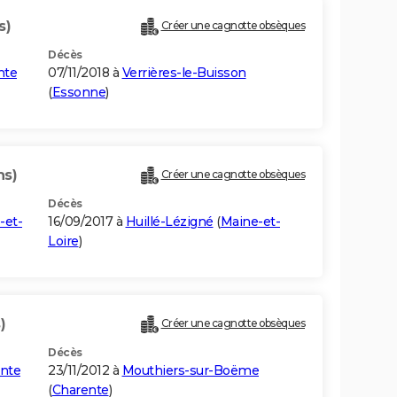
s)
Créer une cagnotte obsèques
Décès
nte
07/11/2018 à
Verrières-le-Buisson
(
Essonne
)
ns)
Créer une cagnotte obsèques
Décès
-et-
16/09/2017 à
Huillé-Lézigné
(
Maine-et-
Loire
)
)
Créer une cagnotte obsèques
Décès
ente
23/11/2012 à
Mouthiers-sur-Boëme
(
Charente
)