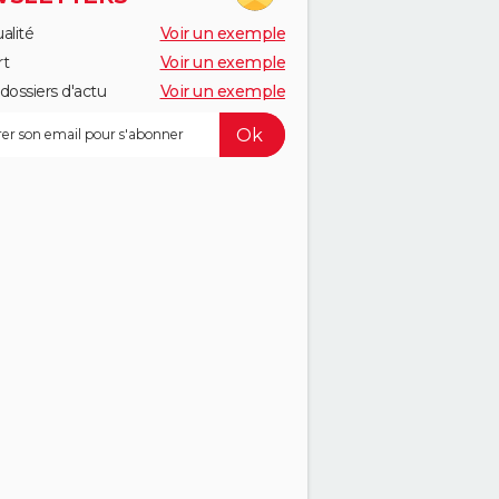
alité
Voir un exemple
rt
Voir un exemple
dossiers d'actu
Voir un exemple