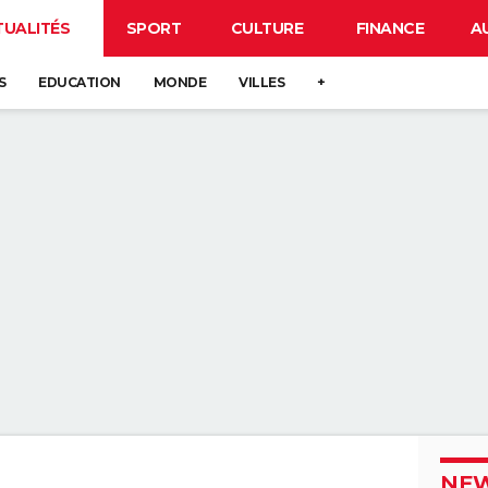
TUALITÉS
SPORT
CULTURE
FINANCE
A
S
EDUCATION
MONDE
VILLES
+
NEW