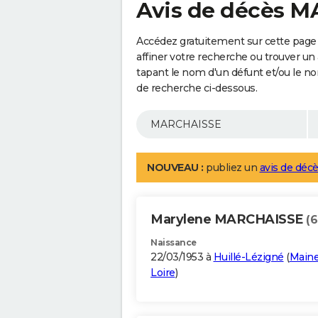
Avis de décès 
Accédez gratuitement sur cette pag
affiner votre recherche ou trouver un
tapant le nom d'un défunt et/ou le 
de recherche ci-dessous.
NOUVEAU :
publiez un
avis de décè
Marylene MARCHAISSE
(6
Naissance
22/03/1953 à
Huillé-Lézigné
(
Maine
Loire
)