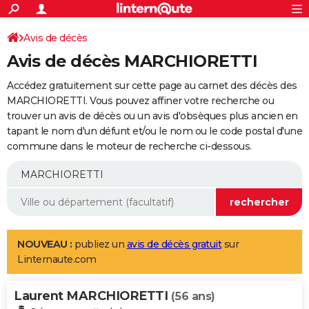
ACTUALITÉS
Connexion
S'inscrire
Avis de décès
Rechercher
Société
Education
Villes
Politique
Faits Divers
Monde
+
SPORT
Avis de décès MARCHIORETTI
Football
Cyclisme
Forum
Coupe du monde 2026
Tennis
Rugby
CULTURE
Accédez gratuitement sur cette page au carnet des décès des
TNT
Cinéma
Musique
Programme TV
Streaming
Sorties cinéma
+
MARCHIORETTI. Vous pouvez affiner votre recherche ou
FINANCE
trouver un avis de décès ou un avis d'obsèques plus ancien en
Impôts
Immobilier
Banque
Crédit
Retraite
Epargne
Risques naturels par ville
Assurance
AUTO
tapant le nom d'un défunt et/ou le nom ou le code postal d'une
commune dans le moteur de recherche ci-dessous.
Réserver un essai
Berlines
Forum auto
Essais
Citadines
SUV
+
HIGH-TECH
Meilleur smartphone
Ordinateurs
Guide high-tech
Mobiles
Internet
Jeux vidéo
+
BRICOLAGE
Aménagement intérieur
Cuisine
Jardinage
+
Forum
Extérieur
Salle de bains
Rangement
WEEK-END
Escapades
Expositions
Week-end nature
Guides de France
Patrimoine
Musées
+
LIFESTYLE
NOUVEAU :
publiez un
avis de décès gratuit
sur
Linternaute.com
Bien-être
Mode
+
Art de vivre
Loisirs
Modes de vie
SANTE
Laurent MARCHIORETTI
Guide de la santé
Médicaments
+
Alimentation
Maladies
Sommeil
(56 ans)
VOYAGE