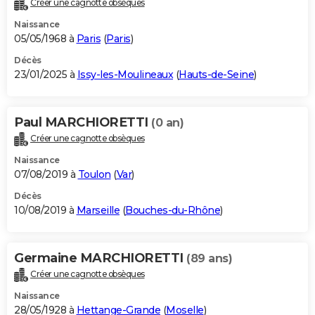
Créer une cagnotte obsèques
City break
Voyage de noces
Climat
Destinations
Voyage nature
Forum
+
PHOTO
Naissance
05/05/1968 à
Paris
(
Paris
)
GUIDES D'ACHAT
Décès
23/01/2025 à
Issy-les-Moulineaux
(
Hauts-de-Seine
)
BONS PLANS
CARTE DE VOEUX
Paul MARCHIORETTI
(0 an)
Carte Bonne année
Carte Pâques
Carte de Noël
Carte Saint-Valentin
Carte d'anniversaire
DICTIONNAIRE
Créer une cagnotte obsèques
Biographies
Expressions
Dictionnaire
Citations
Proverbes
PROGRAMME TV
Naissance
07/08/2019 à
Toulon
(
Var
)
COPAINS D'AVANT
Décès
10/08/2019 à
Marseille
(
Bouches-du-Rhône
)
Se connecter
Collèges
Universités
Service militaire
S'inscrire
Lycées
Primaires
Entreprises
Avis de recherche
AVIS DE DÉCÈS
FORUM
Germaine MARCHIORETTI
(89 ans)
Lifestyle
Sport
Television
Cinema
Bricolage
Culture
Auto
Voyage
Créer une cagnotte obsèques
Naissance
28/05/1928 à
Hettange-Grande
(
Moselle
)