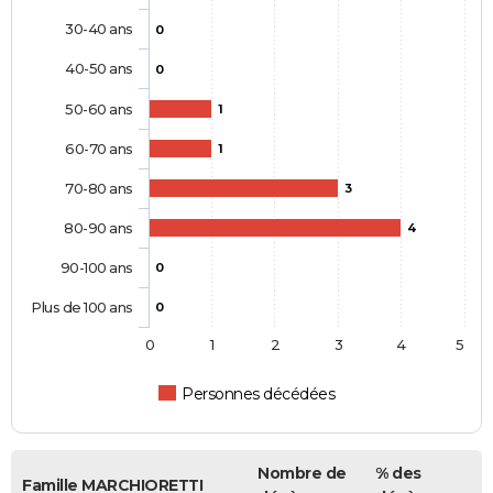
30-40 ans
0
40-50 ans
0
50-60 ans
1
60-70 ans
1
70-80 ans
3
80-90 ans
4
90-100 ans
0
Plus de 100 ans
0
0
1
2
3
4
5
Personnes décédées
Nombre de
% des
Famille MARCHIORETTI