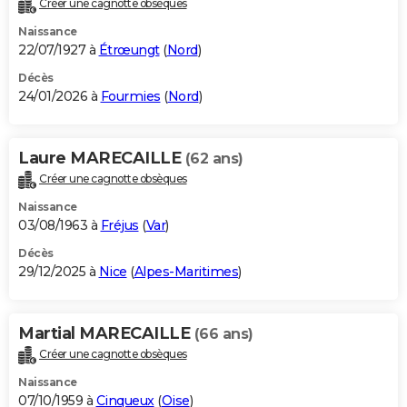
Créer une cagnotte obsèques
City break
Voyage de noces
Climat
Destinations
Voyage nature
Forum
+
PHOTO
Naissance
22/07/1927 à
Étrœungt
(
Nord
)
GUIDES D'ACHAT
Décès
24/01/2026 à
Fourmies
(
Nord
)
BONS PLANS
CARTE DE VOEUX
Laure MARECAILLE
(62 ans)
Carte Bonne année
Carte Pâques
Carte de Noël
Carte Saint-Valentin
Carte d'anniversaire
DICTIONNAIRE
Créer une cagnotte obsèques
Biographies
Expressions
Dictionnaire
Citations
Proverbes
PROGRAMME TV
Naissance
03/08/1963 à
Fréjus
(
Var
)
COPAINS D'AVANT
Décès
29/12/2025 à
Nice
(
Alpes-Maritimes
)
Se connecter
Collèges
Universités
Service militaire
S'inscrire
Lycées
Primaires
Entreprises
Avis de recherche
AVIS DE DÉCÈS
FORUM
Martial MARECAILLE
(66 ans)
Lifestyle
Sport
Television
Cinema
Bricolage
Culture
Auto
Voyage
Créer une cagnotte obsèques
Naissance
07/10/1959 à
Cinqueux
(
Oise
)