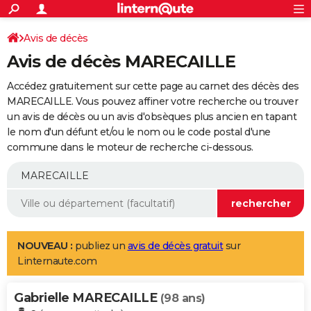
ACTUALITÉS
Connexion
S'inscrire
Avis de décès
Rechercher
Société
Education
Villes
Politique
Faits Divers
Monde
+
SPORT
Avis de décès MARECAILLE
Football
Cyclisme
Forum
Coupe du monde 2026
Tennis
Rugby
CULTURE
Accédez gratuitement sur cette page au carnet des décès des
TNT
Cinéma
Musique
Programme TV
Streaming
Sorties cinéma
+
MARECAILLE. Vous pouvez affiner votre recherche ou trouver
FINANCE
un avis de décès ou un avis d'obsèques plus ancien en tapant
Impôts
Immobilier
Banque
Crédit
Retraite
Epargne
Risques naturels par ville
Assurance
AUTO
le nom d'un défunt et/ou le nom ou le code postal d'une
commune dans le moteur de recherche ci-dessous.
Réserver un essai
Berlines
Forum auto
Essais
Citadines
SUV
+
HIGH-TECH
Meilleur smartphone
Ordinateurs
Guide high-tech
Mobiles
Internet
Jeux vidéo
+
BRICOLAGE
Aménagement intérieur
Cuisine
Jardinage
+
Forum
Extérieur
Salle de bains
Rangement
WEEK-END
Escapades
Expositions
Week-end nature
Guides de France
Patrimoine
Musées
+
LIFESTYLE
NOUVEAU :
publiez un
avis de décès gratuit
sur
Linternaute.com
Bien-être
Mode
+
Art de vivre
Loisirs
Modes de vie
SANTE
Gabrielle MARECAILLE
Guide de la santé
Médicaments
+
Alimentation
Maladies
Sommeil
(98 ans)
VOYAGE