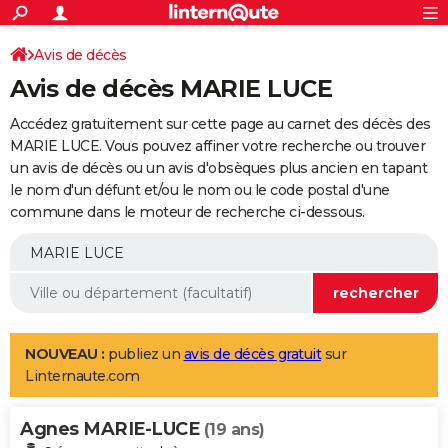
ACTUALITÉS
Connexion
S'inscrire
Avis de décès
Rechercher
Société
Education
Villes
Politique
Faits Divers
Monde
+
SPORT
Avis de décès MARIE LUCE
Football
Cyclisme
Forum
Coupe du monde 2026
Tennis
Rugby
CULTURE
Accédez gratuitement sur cette page au carnet des décès des
TNT
Cinéma
Musique
Programme TV
Streaming
Sorties cinéma
+
MARIE LUCE. Vous pouvez affiner votre recherche ou trouver
FINANCE
un avis de décès ou un avis d'obsèques plus ancien en tapant
Impôts
Immobilier
Banque
Crédit
Retraite
Epargne
Risques naturels par ville
Assurance
AUTO
le nom d'un défunt et/ou le nom ou le code postal d'une
commune dans le moteur de recherche ci-dessous.
Réserver un essai
Berlines
Forum auto
Essais
Citadines
SUV
+
HIGH-TECH
Meilleur smartphone
Ordinateurs
Guide high-tech
Mobiles
Internet
Jeux vidéo
+
BRICOLAGE
Aménagement intérieur
Cuisine
Jardinage
+
Forum
Extérieur
Salle de bains
Rangement
WEEK-END
Escapades
Expositions
Week-end nature
Guides de France
Patrimoine
Musées
+
LIFESTYLE
NOUVEAU :
publiez un
avis de décès gratuit
sur
Linternaute.com
Bien-être
Mode
+
Art de vivre
Loisirs
Modes de vie
SANTE
Agnes MARIE-LUCE
Guide de la santé
Médicaments
+
Alimentation
Maladies
Sommeil
(19 ans)
VOYAGE