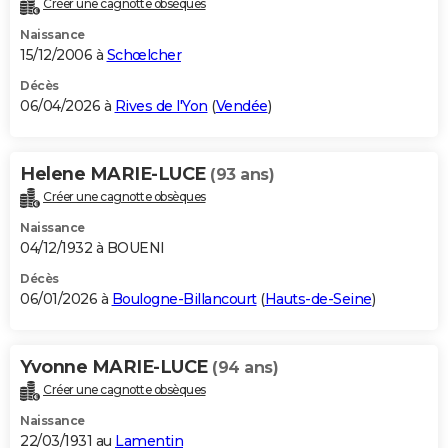
Créer une cagnotte obsèques
City break
Voyage de noces
Climat
Destinations
Voyage nature
Forum
+
PHOTO
Naissance
15/12/2006 à
Schœlcher
GUIDES D'ACHAT
Décès
06/04/2026 à
Rives de l'Yon
(
Vendée
)
BONS PLANS
CARTE DE VOEUX
Helene MARIE-LUCE
(93 ans)
Carte Bonne année
Carte Pâques
Carte de Noël
Carte Saint-Valentin
Carte d'anniversaire
DICTIONNAIRE
Créer une cagnotte obsèques
Biographies
Expressions
Dictionnaire
Citations
Proverbes
PROGRAMME TV
Naissance
04/12/1932 à BOUENI
COPAINS D'AVANT
Décès
06/01/2026 à
Boulogne-Billancourt
(
Hauts-de-Seine
)
Se connecter
Collèges
Universités
Service militaire
S'inscrire
Lycées
Primaires
Entreprises
Avis de recherche
AVIS DE DÉCÈS
FORUM
Yvonne MARIE-LUCE
(94 ans)
Lifestyle
Sport
Television
Cinema
Bricolage
Culture
Auto
Voyage
Créer une cagnotte obsèques
Naissance
22/03/1931 au
Lamentin