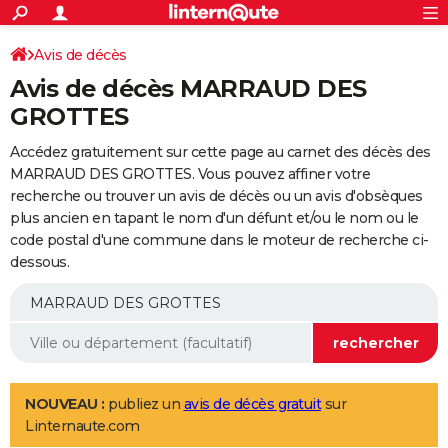
ACTUALITÉS
Connexion
S'inscrire
Avis de décès
Rechercher
Société
Education
Villes
Politique
Faits Divers
Monde
+
SPORT
Avis de décès MARRAUD DES
Football
Cyclisme
Forum
Coupe du monde 2026
Tennis
Rugby
CULTURE
GROTTES
TNT
Cinéma
Musique
Programme TV
Streaming
Sorties cinéma
+
FINANCE
Accédez gratuitement sur cette page au carnet des décès des
MARRAUD DES GROTTES. Vous pouvez affiner votre
Impôts
Immobilier
Banque
Crédit
Retraite
Epargne
Risques naturels par ville
Assurance
AUTO
recherche ou trouver un avis de décès ou un avis d'obsèques
plus ancien en tapant le nom d'un défunt et/ou le nom ou le
Réserver un essai
Berlines
Forum auto
Essais
Citadines
SUV
+
HIGH-TECH
code postal d'une commune dans le moteur de recherche ci-
dessous.
Meilleur smartphone
Ordinateurs
Guide high-tech
Mobiles
Internet
Jeux vidéo
+
BRICOLAGE
Aménagement intérieur
Cuisine
Jardinage
+
Forum
Extérieur
Salle de bains
Rangement
WEEK-END
Escapades
Expositions
Week-end nature
Guides de France
Patrimoine
Musées
+
LIFESTYLE
Bien-être
Mode
+
Art de vivre
Loisirs
Modes de vie
SANTE
NOUVEAU :
publiez un
avis de décès gratuit
sur
Linternaute.com
Guide de la santé
Médicaments
+
Alimentation
Maladies
Sommeil
VOYAGE