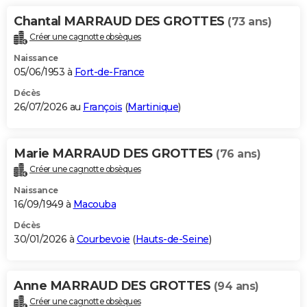
City break
Voyage de noces
Climat
Destinations
Voyage nature
Forum
+
PHOTO
Chantal MARRAUD DES GROTTES
(73 ans)
Créer une cagnotte obsèques
GUIDES D'ACHAT
Naissance
05/06/1953 à
Fort-de-France
BONS PLANS
Décès
CARTE DE VOEUX
26/07/2026 au
François
(
Martinique
)
Carte Bonne année
Carte Pâques
Carte de Noël
Carte Saint-Valentin
Carte d'anniversaire
DICTIONNAIRE
Marie MARRAUD DES GROTTES
Biographies
Expressions
Dictionnaire
Citations
Proverbes
(76 ans)
PROGRAMME TV
Créer une cagnotte obsèques
COPAINS D'AVANT
Naissance
16/09/1949 à
Macouba
Se connecter
Collèges
Universités
Service militaire
S'inscrire
Lycées
Primaires
Entreprises
Avis de recherche
AVIS DE DÉCÈS
Décès
30/01/2026 à
Courbevoie
(
Hauts-de-Seine
)
FORUM
Lifestyle
Sport
Television
Cinema
Bricolage
Culture
Auto
Voyage
Anne MARRAUD DES GROTTES
(94 ans)
Créer une cagnotte obsèques