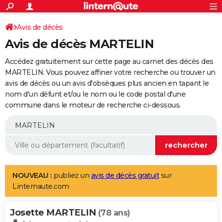
ACTUALITÉS
Connexion
S'inscrire
Avis de décès
Rechercher
Société
Education
Villes
Politique
Faits Divers
Monde
+
SPORT
Avis de décès MARTELIN
Football
Cyclisme
Forum
Coupe du monde 2026
Tennis
Rugby
CULTURE
Accédez gratuitement sur cette page au carnet des décès des
TNT
Cinéma
Musique
Programme TV
Streaming
Sorties cinéma
+
MARTELIN. Vous pouvez affiner votre recherche ou trouver un
FINANCE
avis de décès ou un avis d'obsèques plus ancien en tapant le
Impôts
Immobilier
Banque
Crédit
Retraite
Epargne
Risques naturels par ville
Assurance
AUTO
nom d'un défunt et/ou le nom ou le code postal d'une
commune dans le moteur de recherche ci-dessous.
Réserver un essai
Berlines
Forum auto
Essais
Citadines
SUV
+
HIGH-TECH
Meilleur smartphone
Ordinateurs
Guide high-tech
Mobiles
Internet
Jeux vidéo
+
BRICOLAGE
Aménagement intérieur
Cuisine
Jardinage
+
Forum
Extérieur
Salle de bains
Rangement
WEEK-END
Escapades
Expositions
Week-end nature
Guides de France
Patrimoine
Musées
+
LIFESTYLE
NOUVEAU :
publiez un
avis de décès gratuit
sur
Linternaute.com
Bien-être
Mode
+
Art de vivre
Loisirs
Modes de vie
SANTE
Josette MARTELIN
Guide de la santé
Médicaments
+
Alimentation
Maladies
Sommeil
(78 ans)
VOYAGE