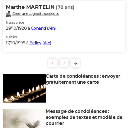
Marthe MARTELIN
(78 ans)
Créer une cagnotte obsèques
Naissance
29/10/1920 à
Conand
(
Ain
)
Décès
17/10/1999 à
Belley
(
Ain
)
1
2
Carte de condoléances : envoyer
gratuitement une carte
Message de condoléances :
exemples de textes et modèle de
courrier