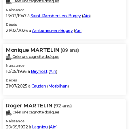
Créer une cagnotte obsèques
City break
Voyage de noces
Climat
Destinations
Voyage nature
Forum
+
PHOTO
Naissance
13/03/1947 à
Saint-Rambert-en-Bugey
(
Ain
)
GUIDES D'ACHAT
Décès
21/02/2026 à
Ambérieu-en-Bugey
(
Ain
)
BONS PLANS
CARTE DE VOEUX
Monique MARTELIN
(89 ans)
Carte Bonne année
Carte Pâques
Carte de Noël
Carte Saint-Valentin
Carte d'anniversaire
DICTIONNAIRE
Créer une cagnotte obsèques
Biographies
Expressions
Dictionnaire
Citations
Proverbes
PROGRAMME TV
Naissance
10/05/1936 à
Beynost
(
Ain
)
COPAINS D'AVANT
Décès
31/07/2025 à
Caudan
(
Morbihan
)
Se connecter
Collèges
Universités
Service militaire
S'inscrire
Lycées
Primaires
Entreprises
Avis de recherche
AVIS DE DÉCÈS
FORUM
Roger MARTELIN
(92 ans)
Lifestyle
Sport
Television
Cinema
Bricolage
Culture
Auto
Voyage
Créer une cagnotte obsèques
Naissance
30/09/1932 à
Lagnieu
(
Ain
)