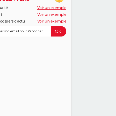
alité
Voir un exemple
rt
Voir un exemple
dossiers d'actu
Voir un exemple