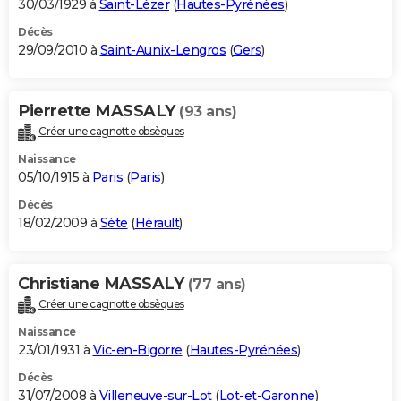
30/03/1929 à
Saint-Lézer
(
Hautes-Pyrénées
)
Décès
29/09/2010 à
Saint-Aunix-Lengros
(
Gers
)
Pierrette MASSALY
(93 ans)
Créer une cagnotte obsèques
Naissance
05/10/1915 à
Paris
(
Paris
)
Décès
18/02/2009 à
Sète
(
Hérault
)
Christiane MASSALY
(77 ans)
Créer une cagnotte obsèques
Naissance
23/01/1931 à
Vic-en-Bigorre
(
Hautes-Pyrénées
)
Décès
31/07/2008 à
Villeneuve-sur-Lot
(
Lot-et-Garonne
)