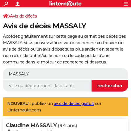
ACTUALITÉS
Connexion
S'inscrire
Avis de décès
Rechercher
Société
Education
Villes
Politique
Faits Divers
Monde
+
SPORT
Avis de décès MASSALY
Football
Cyclisme
Forum
Coupe du monde 2026
Tennis
Rugby
CULTURE
Accédez gratuitement sur cette page au carnet des décès des
TNT
Cinéma
Musique
Programme TV
Streaming
Sorties cinéma
+
MASSALY. Vous pouvez affiner votre recherche ou trouver un
FINANCE
avis de décès ou un avis d'obsèques plus ancien en tapant le
Impôts
Immobilier
Banque
Crédit
Retraite
Epargne
Risques naturels par ville
Assurance
AUTO
nom d'un défunt et/ou le nom ou le code postal d'une
commune dans le moteur de recherche ci-dessous.
Réserver un essai
Berlines
Forum auto
Essais
Citadines
SUV
+
HIGH-TECH
Meilleur smartphone
Ordinateurs
Guide high-tech
Mobiles
Internet
Jeux vidéo
+
BRICOLAGE
Aménagement intérieur
Cuisine
Jardinage
+
Forum
Extérieur
Salle de bains
Rangement
WEEK-END
Escapades
Expositions
Week-end nature
Guides de France
Patrimoine
Musées
+
LIFESTYLE
NOUVEAU :
publiez un
avis de décès gratuit
sur
Linternaute.com
Bien-être
Mode
+
Art de vivre
Loisirs
Modes de vie
SANTE
Claudine MASSALY
Guide de la santé
Médicaments
+
Alimentation
Maladies
Sommeil
(94 ans)
VOYAGE