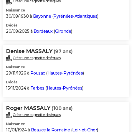
Créer une cagnotte obsèques
City break
Voyage de noces
Climat
Destinations
Voyage nature
Forum
+
PHOTO
Naissance
30/08/1930 à
Bayonne
(
Pyrénées-Atlantiques
)
GUIDES D'ACHAT
Décès
20/08/2025 à
Bordeaux
(
Gironde
)
BONS PLANS
CARTE DE VOEUX
Denise MASSALY
(97 ans)
Carte Bonne année
Carte Pâques
Carte de Noël
Carte Saint-Valentin
Carte d'anniversaire
DICTIONNAIRE
Créer une cagnotte obsèques
Biographies
Expressions
Dictionnaire
Citations
Proverbes
PROGRAMME TV
Naissance
29/11/1926 à
Pouzac
(
Hautes-Pyrénées
)
COPAINS D'AVANT
Décès
15/11/2024 à
Tarbes
(
Hautes-Pyrénées
)
Se connecter
Collèges
Universités
Service militaire
S'inscrire
Lycées
Primaires
Entreprises
Avis de recherche
AVIS DE DÉCÈS
FORUM
Roger MASSALY
(100 ans)
Lifestyle
Sport
Television
Cinema
Bricolage
Culture
Auto
Voyage
Créer une cagnotte obsèques
Naissance
10/01/1924 à
Beauce la Romaine
(
Loir-et-Cher
)