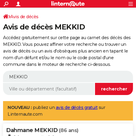
ACTUALITÉS
Connexion
S'inscrire
Avis de décès
Rechercher
Société
Education
Villes
Politique
Faits Divers
Monde
+
SPORT
Avis de décès MEKKID
Football
Cyclisme
Forum
Coupe du monde 2026
Tennis
Rugby
CULTURE
Accédez gratuitement sur cette page au carnet des décès des
TNT
Cinéma
Musique
Programme TV
Streaming
Sorties cinéma
+
MEKKID. Vous pouvez affiner votre recherche ou trouver un
FINANCE
avis de décès ou un avis d'obsèques plus ancien en tapant le
Impôts
Immobilier
Banque
Crédit
Retraite
Epargne
Risques naturels par ville
Assurance
AUTO
nom d'un défunt et/ou le nom ou le code postal d'une
commune dans le moteur de recherche ci-dessous.
Réserver un essai
Berlines
Forum auto
Essais
Citadines
SUV
+
HIGH-TECH
Meilleur smartphone
Ordinateurs
Guide high-tech
Mobiles
Internet
Jeux vidéo
+
BRICOLAGE
Aménagement intérieur
Cuisine
Jardinage
+
Forum
Extérieur
Salle de bains
Rangement
WEEK-END
Escapades
Expositions
Week-end nature
Guides de France
Patrimoine
Musées
+
LIFESTYLE
NOUVEAU :
publiez un
avis de décès gratuit
sur
Linternaute.com
Bien-être
Mode
+
Art de vivre
Loisirs
Modes de vie
SANTE
Dahmane MEKKID
Guide de la santé
Médicaments
+
Alimentation
Maladies
Sommeil
(86 ans)
VOYAGE