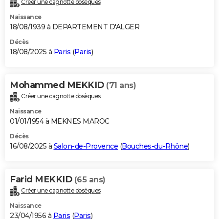
Créer une cagnotte obsèques
City break
Voyage de noces
Climat
Destinations
Voyage nature
Forum
+
PHOTO
Naissance
18/08/1939 à DEPARTEMENT D'ALGER
GUIDES D'ACHAT
Décès
18/08/2025 à
Paris
(
Paris
)
BONS PLANS
CARTE DE VOEUX
Mohammed MEKKID
(71 ans)
Carte Bonne année
Carte Pâques
Carte de Noël
Carte Saint-Valentin
Carte d'anniversaire
DICTIONNAIRE
Créer une cagnotte obsèques
Biographies
Expressions
Dictionnaire
Citations
Proverbes
PROGRAMME TV
Naissance
01/01/1954 à MEKNES MAROC
COPAINS D'AVANT
Décès
16/08/2025 à
Salon-de-Provence
(
Bouches-du-Rhône
)
Se connecter
Collèges
Universités
Service militaire
S'inscrire
Lycées
Primaires
Entreprises
Avis de recherche
AVIS DE DÉCÈS
FORUM
Farid MEKKID
(65 ans)
Lifestyle
Sport
Television
Cinema
Bricolage
Culture
Auto
Voyage
Créer une cagnotte obsèques
Naissance
23/04/1956 à
Paris
(
Paris
)