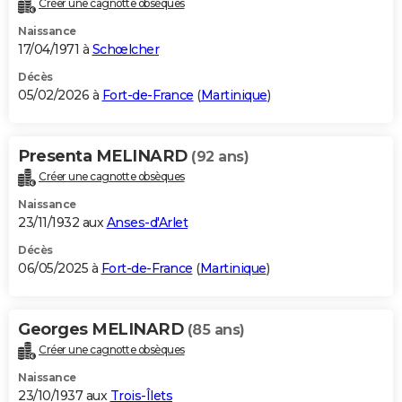
Créer une cagnotte obsèques
City break
Voyage de noces
Climat
Destinations
Voyage nature
Forum
+
PHOTO
Naissance
17/04/1971 à
Schœlcher
GUIDES D'ACHAT
Décès
05/02/2026 à
Fort-de-France
(
Martinique
)
BONS PLANS
CARTE DE VOEUX
Presenta MELINARD
(92 ans)
Carte Bonne année
Carte Pâques
Carte de Noël
Carte Saint-Valentin
Carte d'anniversaire
DICTIONNAIRE
Créer une cagnotte obsèques
Biographies
Expressions
Dictionnaire
Citations
Proverbes
PROGRAMME TV
Naissance
23/11/1932 aux
Anses-d'Arlet
COPAINS D'AVANT
Décès
06/05/2025 à
Fort-de-France
(
Martinique
)
Se connecter
Collèges
Universités
Service militaire
S'inscrire
Lycées
Primaires
Entreprises
Avis de recherche
AVIS DE DÉCÈS
FORUM
Georges MELINARD
(85 ans)
Lifestyle
Sport
Television
Cinema
Bricolage
Culture
Auto
Voyage
Créer une cagnotte obsèques
Naissance
23/10/1937 aux
Trois-Îlets