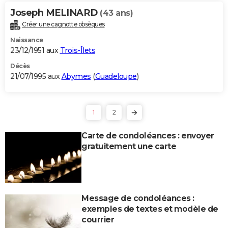
Joseph MELINARD
(43 ans)
Créer une cagnotte obsèques
Naissance
23/12/1951 aux
Trois-Îlets
Décès
21/07/1995 aux
Abymes
(
Guadeloupe
)
1
2
Carte de condoléances : envoyer
gratuitement une carte
Message de condoléances :
exemples de textes et modèle de
courrier