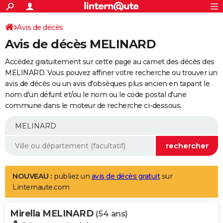
ACTUALITÉS
Connexion
S'inscrire
Avis de décès
Rechercher
Société
Education
Villes
Politique
Faits Divers
Monde
+
SPORT
Avis de décès MELINARD
Football
Cyclisme
Forum
Coupe du monde 2026
Tennis
Rugby
CULTURE
Accédez gratuitement sur cette page au carnet des décès des
TNT
Cinéma
Musique
Programme TV
Streaming
Sorties cinéma
+
MELINARD. Vous pouvez affiner votre recherche ou trouver un
FINANCE
avis de décès ou un avis d'obsèques plus ancien en tapant le
Impôts
Immobilier
Banque
Crédit
Retraite
Epargne
Risques naturels par ville
Assurance
AUTO
nom d'un défunt et/ou le nom ou le code postal d'une
commune dans le moteur de recherche ci-dessous.
Réserver un essai
Berlines
Forum auto
Essais
Citadines
SUV
+
HIGH-TECH
Meilleur smartphone
Ordinateurs
Guide high-tech
Mobiles
Internet
Jeux vidéo
+
BRICOLAGE
Aménagement intérieur
Cuisine
Jardinage
+
Forum
Extérieur
Salle de bains
Rangement
WEEK-END
Escapades
Expositions
Week-end nature
Guides de France
Patrimoine
Musées
+
LIFESTYLE
NOUVEAU :
publiez un
avis de décès gratuit
sur
Linternaute.com
Bien-être
Mode
+
Art de vivre
Loisirs
Modes de vie
SANTE
Mirella MELINARD
Guide de la santé
Médicaments
+
Alimentation
Maladies
Sommeil
(54 ans)
VOYAGE