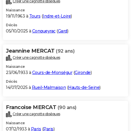
Créer une cagnotte obsèques
City break
Voyage de noces
Climat
Destinations
Voyage nature
Forum
+
PHOTO
Naissance
19/11/1963 à
Tours
(
Indre-et-Loire
)
GUIDES D'ACHAT
Décès
05/10/2025 à
Conqueyrac
(
Gard
)
BONS PLANS
CARTE DE VOEUX
Jeannine MERCAT
(92 ans)
Carte Bonne année
Carte Pâques
Carte de Noël
Carte Saint-Valentin
Carte d'anniversaire
DICTIONNAIRE
Créer une cagnotte obsèques
Biographies
Expressions
Dictionnaire
Citations
Proverbes
PROGRAMME TV
Naissance
23/06/1933 à
Cours-de-Monségur
(
Gironde
)
COPAINS D'AVANT
Décès
14/07/2025 à
Rueil-Malmaison
(
Hauts-de-Seine
)
Se connecter
Collèges
Universités
Service militaire
S'inscrire
Lycées
Primaires
Entreprises
Avis de recherche
AVIS DE DÉCÈS
FORUM
Francoise MERCAT
(90 ans)
Lifestyle
Sport
Television
Cinema
Bricolage
Culture
Auto
Voyage
Créer une cagnotte obsèques
Naissance
07/12/1933 à
Paris
(
Paris
)