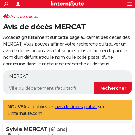
ACTUALITÉS
Connexion
S'inscrire
Avis de décès
Rechercher
Société
Education
Villes
Politique
Faits Divers
Monde
+
SPORT
Avis de décès MERCAT
Football
Cyclisme
Forum
Coupe du monde 2026
Tennis
Rugby
CULTURE
Accédez gratuitement sur cette page au carnet des décès des
TNT
Cinéma
Musique
Programme TV
Streaming
Sorties cinéma
+
MERCAT. Vous pouvez affiner votre recherche ou trouver un
FINANCE
avis de décès ou un avis d'obsèques plus ancien en tapant le
Impôts
Immobilier
Banque
Crédit
Retraite
Epargne
Risques naturels par ville
Assurance
AUTO
nom d'un défunt et/ou le nom ou le code postal d'une
commune dans le moteur de recherche ci-dessous.
Réserver un essai
Berlines
Forum auto
Essais
Citadines
SUV
+
HIGH-TECH
Meilleur smartphone
Ordinateurs
Guide high-tech
Mobiles
Internet
Jeux vidéo
+
BRICOLAGE
Aménagement intérieur
Cuisine
Jardinage
+
Forum
Extérieur
Salle de bains
Rangement
WEEK-END
Escapades
Expositions
Week-end nature
Guides de France
Patrimoine
Musées
+
LIFESTYLE
NOUVEAU :
publiez un
avis de décès gratuit
sur
Linternaute.com
Bien-être
Mode
+
Art de vivre
Loisirs
Modes de vie
SANTE
Sylvie MERCAT
Guide de la santé
Médicaments
+
Alimentation
Maladies
Sommeil
(61 ans)
VOYAGE