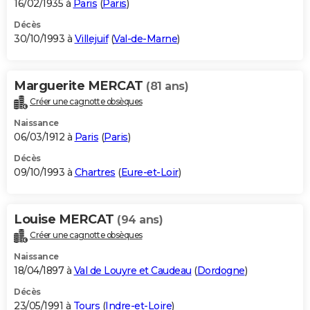
16/02/1935 à
Paris
(
Paris
)
Décès
30/10/1993 à
Villejuif
(
Val-de-Marne
)
Marguerite MERCAT
(81 ans)
Créer une cagnotte obsèques
Naissance
06/03/1912 à
Paris
(
Paris
)
Décès
09/10/1993 à
Chartres
(
Eure-et-Loir
)
Louise MERCAT
(94 ans)
Créer une cagnotte obsèques
Naissance
18/04/1897 à
Val de Louyre et Caudeau
(
Dordogne
)
Décès
23/05/1991 à
Tours
(
Indre-et-Loire
)