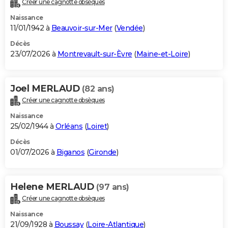
Créer une cagnotte obsèques
City break
Voyage de noces
Climat
Destinations
Voyage nature
Forum
+
PHOTO
Naissance
11/01/1942 à
Beauvoir-sur-Mer
(
Vendée
)
GUIDES D'ACHAT
Décès
23/07/2026 à
Montrevault-sur-Èvre
(
Maine-et-Loire
)
BONS PLANS
CARTE DE VOEUX
Joel MERLAUD
(82 ans)
Carte Bonne année
Carte Pâques
Carte de Noël
Carte Saint-Valentin
Carte d'anniversaire
DICTIONNAIRE
Créer une cagnotte obsèques
Biographies
Expressions
Dictionnaire
Citations
Proverbes
PROGRAMME TV
Naissance
25/02/1944 à
Orléans
(
Loiret
)
COPAINS D'AVANT
Décès
01/07/2026 à
Biganos
(
Gironde
)
Se connecter
Collèges
Universités
Service militaire
S'inscrire
Lycées
Primaires
Entreprises
Avis de recherche
AVIS DE DÉCÈS
FORUM
Helene MERLAUD
(97 ans)
Lifestyle
Sport
Television
Cinema
Bricolage
Culture
Auto
Voyage
Créer une cagnotte obsèques
Naissance
21/09/1928 à
Boussay
(
Loire-Atlantique
)