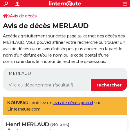
ACTUALITÉS
Connexion
S'inscrire
Avis de décès
Rechercher
Société
Education
Villes
Politique
Faits Divers
Monde
+
SPORT
Avis de décès MERLAUD
Football
Cyclisme
Forum
Coupe du monde 2026
Tennis
Rugby
CULTURE
Accédez gratuitement sur cette page au carnet des décès des
TNT
Cinéma
Musique
Programme TV
Streaming
Sorties cinéma
+
MERLAUD. Vous pouvez affiner votre recherche ou trouver un
FINANCE
avis de décès ou un avis d'obsèques plus ancien en tapant le
Impôts
Immobilier
Banque
Crédit
Retraite
Epargne
Risques naturels par ville
Assurance
AUTO
nom d'un défunt et/ou le nom ou le code postal d'une
commune dans le moteur de recherche ci-dessous.
Réserver un essai
Berlines
Forum auto
Essais
Citadines
SUV
+
HIGH-TECH
Meilleur smartphone
Ordinateurs
Guide high-tech
Mobiles
Internet
Jeux vidéo
+
BRICOLAGE
Aménagement intérieur
Cuisine
Jardinage
+
Forum
Extérieur
Salle de bains
Rangement
WEEK-END
Escapades
Expositions
Week-end nature
Guides de France
Patrimoine
Musées
+
LIFESTYLE
NOUVEAU :
publiez un
avis de décès gratuit
sur
Linternaute.com
Bien-être
Mode
+
Art de vivre
Loisirs
Modes de vie
SANTE
Henri MERLAUD
Guide de la santé
Médicaments
+
Alimentation
Maladies
Sommeil
(84 ans)
VOYAGE