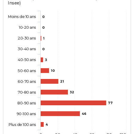
Insee)
Moins de 10 ans
0
10-20 ans
0
20-30 ans
1
30-40 ans
0
40-50 ans
3
50-60 ans
10
60-70 ans
21
70-80 ans
32
80-90 ans
77
90-100 ans
46
Plus de 100 ans
4