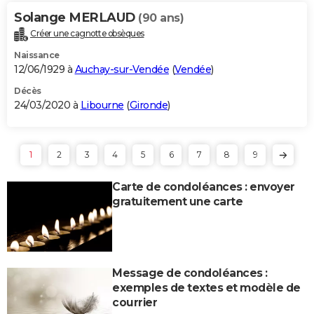
Solange MERLAUD
(90 ans)
Créer une cagnotte obsèques
Naissance
12/06/1929 à
Auchay-sur-Vendée
(
Vendée
)
Décès
24/03/2020 à
Libourne
(
Gironde
)
1
2
3
4
5
6
7
8
9
Carte de condoléances : envoyer
gratuitement une carte
Message de condoléances :
exemples de textes et modèle de
courrier