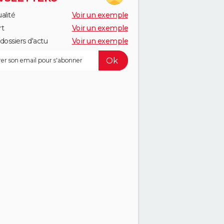
alité
Voir un exemple
rt
Voir un exemple
dossiers d'actu
Voir un exemple