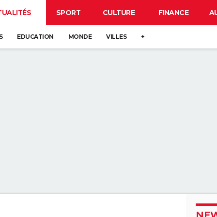
TUALITÉS
SPORT
CULTURE
FINANCE
A
S
EDUCATION
MONDE
VILLES
+
NEW