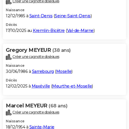
Créer une cagnotte obsèques
City break
Voyage de noces
Climat
Destinations
Voyage nature
Forum
+
PHOTO
Naissance
12/12/1985 à
Saint-Denis
(
Seine-Saint-Denis
)
GUIDES D'ACHAT
Décès
17/10/2025 au
Kremlin-Bicêtre
(
Val-de-Marne
)
BONS PLANS
CARTE DE VOEUX
Gregory MEYEUR
(38 ans)
Carte Bonne année
Carte Pâques
Carte de Noël
Carte Saint-Valentin
Carte d'anniversaire
DICTIONNAIRE
Créer une cagnotte obsèques
Biographies
Expressions
Dictionnaire
Citations
Proverbes
PROGRAMME TV
Naissance
30/06/1986 à
Sarrebourg
(
Moselle
)
COPAINS D'AVANT
Décès
12/02/2025 à
Maxéville
(
Meurthe-et-Moselle
)
Se connecter
Collèges
Universités
Service militaire
S'inscrire
Lycées
Primaires
Entreprises
Avis de recherche
AVIS DE DÉCÈS
FORUM
Marcel MEYEUR
(68 ans)
Lifestyle
Sport
Television
Cinema
Bricolage
Culture
Auto
Voyage
Créer une cagnotte obsèques
Naissance
18/12/1954 à
Sainte-Marie