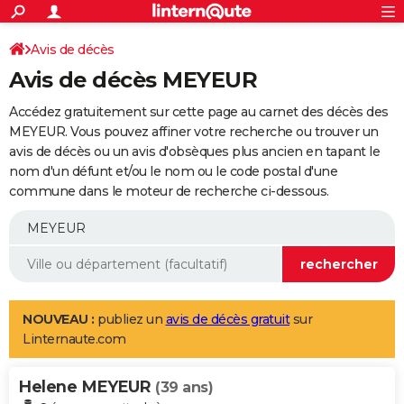
ACTUALITÉS
Connexion
S'inscrire
Avis de décès
Rechercher
Société
Education
Villes
Politique
Faits Divers
Monde
+
SPORT
Avis de décès MEYEUR
Football
Cyclisme
Forum
Coupe du monde 2026
Tennis
Rugby
CULTURE
Accédez gratuitement sur cette page au carnet des décès des
TNT
Cinéma
Musique
Programme TV
Streaming
Sorties cinéma
+
MEYEUR. Vous pouvez affiner votre recherche ou trouver un
FINANCE
avis de décès ou un avis d'obsèques plus ancien en tapant le
Impôts
Immobilier
Banque
Crédit
Retraite
Epargne
Risques naturels par ville
Assurance
AUTO
nom d'un défunt et/ou le nom ou le code postal d'une
commune dans le moteur de recherche ci-dessous.
Réserver un essai
Berlines
Forum auto
Essais
Citadines
SUV
+
HIGH-TECH
Meilleur smartphone
Ordinateurs
Guide high-tech
Mobiles
Internet
Jeux vidéo
+
BRICOLAGE
Aménagement intérieur
Cuisine
Jardinage
+
Forum
Extérieur
Salle de bains
Rangement
WEEK-END
Escapades
Expositions
Week-end nature
Guides de France
Patrimoine
Musées
+
LIFESTYLE
NOUVEAU :
publiez un
avis de décès gratuit
sur
Linternaute.com
Bien-être
Mode
+
Art de vivre
Loisirs
Modes de vie
SANTE
Helene MEYEUR
Guide de la santé
Médicaments
+
Alimentation
Maladies
Sommeil
(39 ans)
VOYAGE