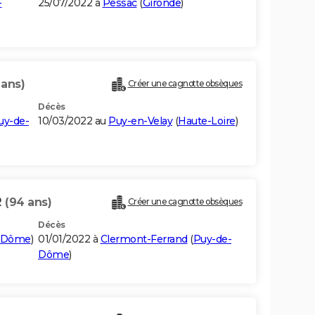
-
25/07/2022 à
Pessac
(
Gironde
)
 ans)
Créer une cagnotte obsèques
Décès
uy-de-
10/03/2022 au
Puy-en-Velay
(
Haute-Loire
)
R
(94 ans)
Créer une cagnotte obsèques
Décès
-Dôme
)
01/01/2022 à
Clermont-Ferrand
(
Puy-de-
Dôme
)