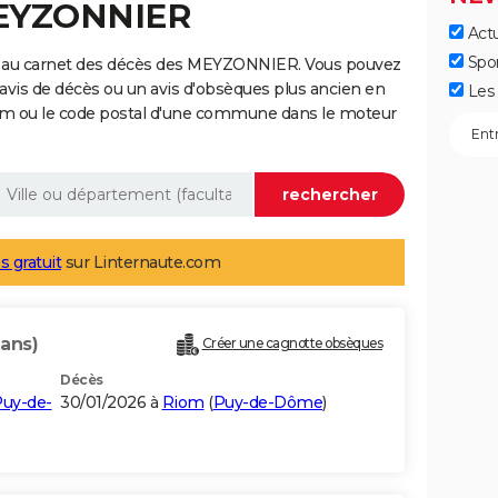
MEYZONNIER
Actu
Spo
e au carnet des décès des MEYZONNIER. Vous pouvez
 avis de décès ou un avis d'obsèques plus ancien en
Les 
nom ou le code postal d'une commune dans le moteur
s gratuit
sur Linternaute.com
 ans)
Créer une cagnotte obsèques
Décès
uy-de-
30/01/2026 à
Riom
(
Puy-de-Dôme
)