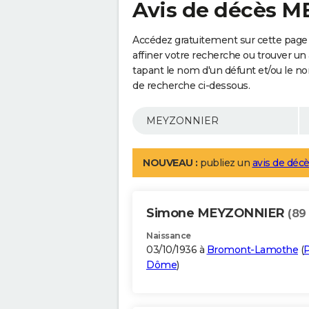
Avis de décès 
Accédez gratuitement sur cette pag
affiner votre recherche ou trouver un
tapant le nom d'un défunt et/ou le 
de recherche ci-dessous.
NOUVEAU :
publiez un
avis de décè
Simone MEYZONNIER
(89
Naissance
03/10/1936 à
Bromont-Lamothe
(
P
Dôme
)