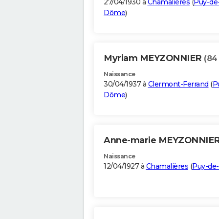
27/04/1930 à
Chamalières
(
Puy-de
Dôme
)
Myriam MEYZONNIER
(84
Naissance
30/04/1937 à
Clermont-Ferrand
(
P
Dôme
)
Anne-marie MEYZONNIE
Naissance
12/04/1927 à
Chamalières
(
Puy-de