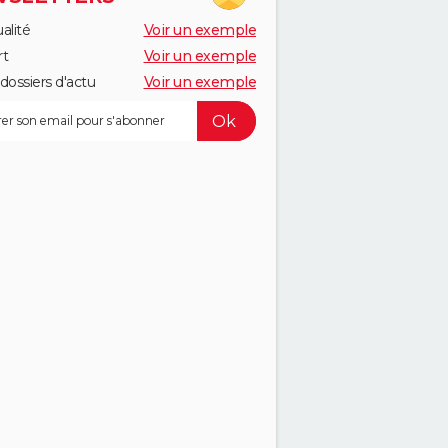
alité
Voir un exemple
rt
Voir un exemple
dossiers d'actu
Voir un exemple