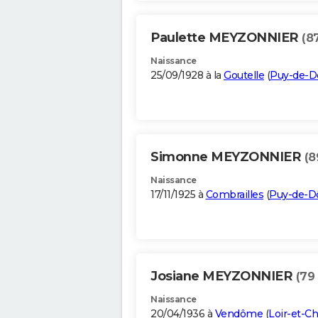
Paulette MEYZONNIER
(8
Naissance
25/09/1928 à la
Goutelle
(
Puy-de-
Simonne MEYZONNIER
(8
Naissance
17/11/1925 à
Combrailles
(
Puy-de-
Josiane MEYZONNIER
(79
Naissance
20/04/1936 à
Vendôme
(
Loir-et-Ch