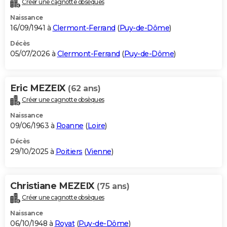
Créer une cagnotte obsèques
City break
Voyage de noces
Climat
Destinations
Voyage nature
Forum
+
PHOTO
Naissance
16/09/1941 à
Clermont-Ferrand
(
Puy-de-Dôme
)
GUIDES D'ACHAT
Décès
05/07/2026 à
Clermont-Ferrand
(
Puy-de-Dôme
)
BONS PLANS
CARTE DE VOEUX
Eric MEZEIX
(62 ans)
Carte Bonne année
Carte Pâques
Carte de Noël
Carte Saint-Valentin
Carte d'anniversaire
DICTIONNAIRE
Créer une cagnotte obsèques
Biographies
Expressions
Dictionnaire
Citations
Proverbes
PROGRAMME TV
Naissance
09/06/1963 à
Roanne
(
Loire
)
COPAINS D'AVANT
Décès
29/10/2025 à
Poitiers
(
Vienne
)
Se connecter
Collèges
Universités
Service militaire
S'inscrire
Lycées
Primaires
Entreprises
Avis de recherche
AVIS DE DÉCÈS
FORUM
Christiane MEZEIX
(75 ans)
Lifestyle
Sport
Television
Cinema
Bricolage
Culture
Auto
Voyage
Créer une cagnotte obsèques
Naissance
06/10/1948 à
Royat
(
Puy-de-Dôme
)