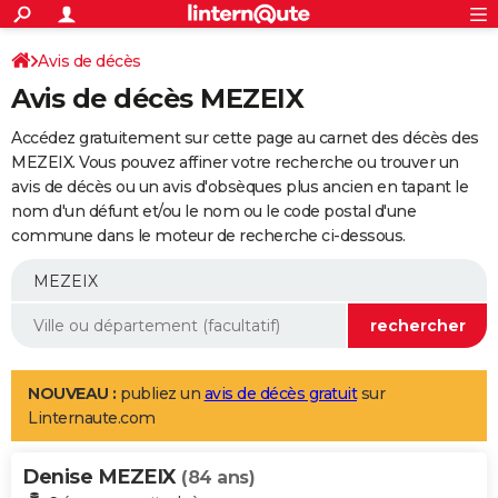
ACTUALITÉS
Connexion
S'inscrire
Avis de décès
Rechercher
Société
Education
Villes
Politique
Faits Divers
Monde
+
SPORT
Avis de décès MEZEIX
Football
Cyclisme
Forum
Coupe du monde 2026
Tennis
Rugby
CULTURE
Accédez gratuitement sur cette page au carnet des décès des
TNT
Cinéma
Musique
Programme TV
Streaming
Sorties cinéma
+
MEZEIX. Vous pouvez affiner votre recherche ou trouver un
FINANCE
avis de décès ou un avis d'obsèques plus ancien en tapant le
Impôts
Immobilier
Banque
Crédit
Retraite
Epargne
Risques naturels par ville
Assurance
AUTO
nom d'un défunt et/ou le nom ou le code postal d'une
commune dans le moteur de recherche ci-dessous.
Réserver un essai
Berlines
Forum auto
Essais
Citadines
SUV
+
HIGH-TECH
Meilleur smartphone
Ordinateurs
Guide high-tech
Mobiles
Internet
Jeux vidéo
+
BRICOLAGE
Aménagement intérieur
Cuisine
Jardinage
+
Forum
Extérieur
Salle de bains
Rangement
WEEK-END
Escapades
Expositions
Week-end nature
Guides de France
Patrimoine
Musées
+
LIFESTYLE
NOUVEAU :
publiez un
avis de décès gratuit
sur
Linternaute.com
Bien-être
Mode
+
Art de vivre
Loisirs
Modes de vie
SANTE
Denise MEZEIX
Guide de la santé
Médicaments
+
Alimentation
Maladies
Sommeil
(84 ans)
VOYAGE