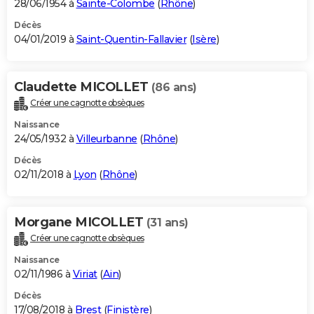
28/06/1954 à
Sainte-Colombe
(
Rhône
)
Décès
04/01/2019 à
Saint-Quentin-Fallavier
(
Isère
)
Claudette MICOLLET
(86 ans)
Créer une cagnotte obsèques
Naissance
24/05/1932 à
Villeurbanne
(
Rhône
)
Décès
02/11/2018 à
Lyon
(
Rhône
)
Morgane MICOLLET
(31 ans)
Créer une cagnotte obsèques
Naissance
02/11/1986 à
Viriat
(
Ain
)
Décès
17/08/2018 à
Brest
(
Finistère
)