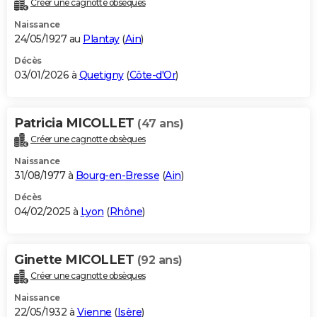
Créer une cagnotte obsèques
City break
Voyage de noces
Climat
Destinations
Voyage nature
Forum
+
PHOTO
Naissance
24/05/1927 au
Plantay
(
Ain
)
GUIDES D'ACHAT
Décès
03/01/2026 à
Quetigny
(
Côte-d'Or
)
BONS PLANS
CARTE DE VOEUX
Patricia MICOLLET
(47 ans)
Carte Bonne année
Carte Pâques
Carte de Noël
Carte Saint-Valentin
Carte d'anniversaire
DICTIONNAIRE
Créer une cagnotte obsèques
Biographies
Expressions
Dictionnaire
Citations
Proverbes
PROGRAMME TV
Naissance
31/08/1977 à
Bourg-en-Bresse
(
Ain
)
COPAINS D'AVANT
Décès
04/02/2025 à
Lyon
(
Rhône
)
Se connecter
Collèges
Universités
Service militaire
S'inscrire
Lycées
Primaires
Entreprises
Avis de recherche
AVIS DE DÉCÈS
FORUM
Ginette MICOLLET
(92 ans)
Lifestyle
Sport
Television
Cinema
Bricolage
Culture
Auto
Voyage
Créer une cagnotte obsèques
Naissance
22/05/1932 à
Vienne
(
Isère
)