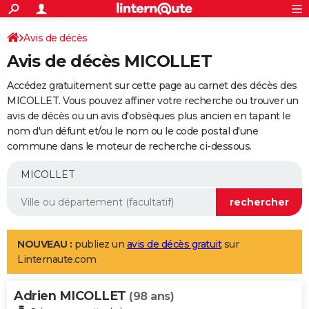
ACTUALITÉS
Connexion
S'inscrire
Avis de décès
Rechercher
Société
Education
Villes
Politique
Faits Divers
Monde
+
SPORT
Avis de décès MICOLLET
Football
Cyclisme
Forum
Coupe du monde 2026
Tennis
Rugby
CULTURE
Accédez gratuitement sur cette page au carnet des décès des
TNT
Cinéma
Musique
Programme TV
Streaming
Sorties cinéma
+
MICOLLET. Vous pouvez affiner votre recherche ou trouver un
FINANCE
avis de décès ou un avis d'obsèques plus ancien en tapant le
Impôts
Immobilier
Banque
Crédit
Retraite
Epargne
Risques naturels par ville
Assurance
AUTO
nom d'un défunt et/ou le nom ou le code postal d'une
commune dans le moteur de recherche ci-dessous.
Réserver un essai
Berlines
Forum auto
Essais
Citadines
SUV
+
HIGH-TECH
Meilleur smartphone
Ordinateurs
Guide high-tech
Mobiles
Internet
Jeux vidéo
+
BRICOLAGE
Aménagement intérieur
Cuisine
Jardinage
+
Forum
Extérieur
Salle de bains
Rangement
WEEK-END
Escapades
Expositions
Week-end nature
Guides de France
Patrimoine
Musées
+
LIFESTYLE
NOUVEAU :
publiez un
avis de décès gratuit
sur
Linternaute.com
Bien-être
Mode
+
Art de vivre
Loisirs
Modes de vie
SANTE
Adrien MICOLLET
Guide de la santé
Médicaments
+
Alimentation
Maladies
Sommeil
(98 ans)
VOYAGE