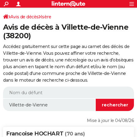
ACTUALITÉS
Connexion
S'inscrire
Avis de décès
Isère
Rechercher
Société
Education
Villes
Politique
Faits Divers
Monde
+
SPORT
Avis de décès à Villette-de-Vienne
Football
Cyclisme
Forum
Coupe du monde 2026
Tennis
Rugby
CULTURE
(38200)
TNT
Cinéma
Musique
Programme TV
Streaming
Sorties cinéma
+
FINANCE
Accédez gratuitement sur cette page au carnet des décès de
Villette-de-Vienne. Vous pouvez affiner votre recherche,
Impôts
Immobilier
Banque
Crédit
Retraite
Epargne
Risques naturels par ville
Assurance
AUTO
trouver un avis de décès, une nécrologie ou un avis d'obsèques
plus ancien en tapant le nom d'un défunt et/ou le nom (ou
Réserver un essai
Berlines
Forum auto
Essais
Citadines
SUV
+
HIGH-TECH
code postal) d'une commune proche de Villette-de-Vienne
dans le moteur de recherche ci-dessous.
Meilleur smartphone
Ordinateurs
Guide high-tech
Mobiles
Internet
Jeux vidéo
+
BRICOLAGE
Aménagement intérieur
Cuisine
Jardinage
+
Forum
Extérieur
Salle de bains
Rangement
WEEK-END
Escapades
Expositions
Week-end nature
Guides de France
Patrimoine
Musées
+
LIFESTYLE
Bien-être
Mode
+
Art de vivre
Loisirs
Modes de vie
SANTE
Mise à jour le 04/08/26
Guide de la santé
Médicaments
+
Alimentation
Maladies
Sommeil
VOYAGE
Francoise HOCHART
(70 ans)