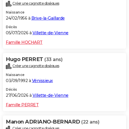
Créer une cagnotte obsèques
City break
Voyage de noces
Climat
Destinations
Voyage nature
Forum
+
PHOTO
Naissance
24/02/1956 à
Brive-la-Gaillarde
GUIDES D'ACHAT
Décès
BONS PLANS
05/07/2026 à
Villette-de-Vienne
CARTE DE VOEUX
Famille HOCHART
Carte Bonne année
Carte Pâques
Carte de Noël
Carte Saint-Valentin
Carte d'anniversaire
DICTIONNAIRE
Hugo PERRET
(33 ans)
Biographies
Expressions
Dictionnaire
Citations
Proverbes
PROGRAMME TV
Créer une cagnotte obsèques
Naissance
COPAINS D'AVANT
03/09/1992 à
Vénissieux
Se connecter
Collèges
Universités
Service militaire
S'inscrire
Lycées
Primaires
Entreprises
Avis de recherche
AVIS DE DÉCÈS
Décès
27/06/2026 à
Villette-de-Vienne
FORUM
Famille PERRET
Lifestyle
Sport
Television
Cinema
Bricolage
Culture
Auto
Voyage
Manon ADRIANO-BERNARD
(22 ans)
Créer une cagnotte obsèques