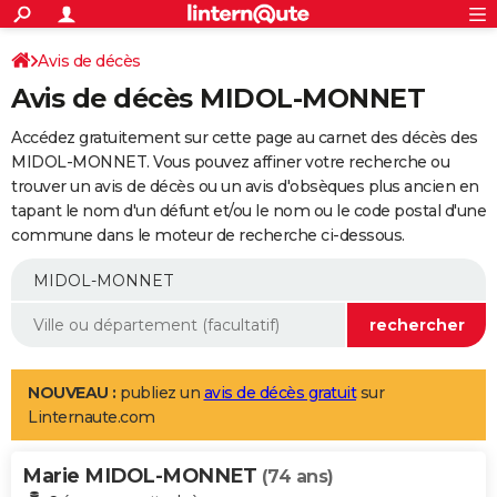
ACTUALITÉS
Connexion
S'inscrire
Avis de décès
Rechercher
Société
Education
Villes
Politique
Faits Divers
Monde
+
SPORT
Avis de décès MIDOL-MONNET
Football
Cyclisme
Forum
Coupe du monde 2026
Tennis
Rugby
CULTURE
Accédez gratuitement sur cette page au carnet des décès des
TNT
Cinéma
Musique
Programme TV
Streaming
Sorties cinéma
+
MIDOL-MONNET. Vous pouvez affiner votre recherche ou
FINANCE
trouver un avis de décès ou un avis d'obsèques plus ancien en
Impôts
Immobilier
Banque
Crédit
Retraite
Epargne
Risques naturels par ville
Assurance
AUTO
tapant le nom d'un défunt et/ou le nom ou le code postal d'une
commune dans le moteur de recherche ci-dessous.
Réserver un essai
Berlines
Forum auto
Essais
Citadines
SUV
+
HIGH-TECH
Meilleur smartphone
Ordinateurs
Guide high-tech
Mobiles
Internet
Jeux vidéo
+
BRICOLAGE
Aménagement intérieur
Cuisine
Jardinage
+
Forum
Extérieur
Salle de bains
Rangement
WEEK-END
Escapades
Expositions
Week-end nature
Guides de France
Patrimoine
Musées
+
LIFESTYLE
NOUVEAU :
publiez un
avis de décès gratuit
sur
Linternaute.com
Bien-être
Mode
+
Art de vivre
Loisirs
Modes de vie
SANTE
Marie MIDOL-MONNET
Guide de la santé
Médicaments
+
Alimentation
Maladies
Sommeil
(74 ans)
VOYAGE