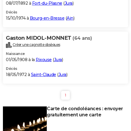
08/07/1892 à
Fort-du-Plasne
(
Jura
)
Décès
15/10/1974 à
Bourg-en-Bresse
(
Ain
)
Gaston MIDOL-MONNET
(64 ans)
Créer une cagnotte obsèques
Naissance
01/05/1908 à la
Rixouse
(
Jura
)
Décès
18/05/1972 à
Saint-Claude
(
Jura
)
1
Carte de condoléances : envoyer
gratuitement une carte