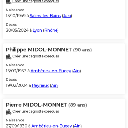
Créer une cagnotte obsèques
City break
Voyage de noces
Climat
Destinations
Voyage nature
Forum
+
PHOTO
Naissance
13/10/1949 à
Salins-les-Bains
(
Jura
)
GUIDES D'ACHAT
Décès
30/05/2024 à
Lyon
(
Rhône
)
BONS PLANS
CARTE DE VOEUX
Philippe MIDOL-MONNET
(90 ans)
Carte Bonne année
Carte Pâques
Carte de Noël
Carte Saint-Valentin
Carte d'anniversaire
DICTIONNAIRE
Créer une cagnotte obsèques
Biographies
Expressions
Dictionnaire
Citations
Proverbes
PROGRAMME TV
Naissance
13/03/1933 à
Ambérieu-en-Bugey
(
Ain
)
COPAINS D'AVANT
Décès
19/02/2024 à
Reyrieux
(
Ain
)
Se connecter
Collèges
Universités
Service militaire
S'inscrire
Lycées
Primaires
Entreprises
Avis de recherche
AVIS DE DÉCÈS
FORUM
Pierre MIDOL-MONNET
(89 ans)
Lifestyle
Sport
Television
Cinema
Bricolage
Culture
Auto
Voyage
Créer une cagnotte obsèques
Naissance
27/09/1930 à
Ambérieu-en-Bugey
(
Ain
)