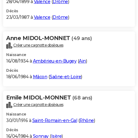
28/04/1899 à
Valence
(
Drôme
)
Décès
23/03/1987 à
Valence
(
Drôme
)
Anne MIDOL-MONNET
(49 ans)
Créer une cagnotte obsèques
Naissance
16/08/1934 à
Ambérieu-en-Bugey
(
Ain
)
Décès
18/06/1984 à
Mâcon
(
Saône-et-Loire
)
Emile MIDOL-MONNET
(68 ans)
Créer une cagnotte obsèques
Naissance
30/01/1916 à
Saint-Romain-en-Gal
(
Rhône
)
Décès
16/04/1984 à
Sonnay
(
Isère
)