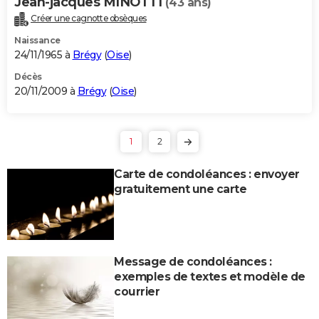
Jean-jacques MINOTTI
(43 ans)
Créer une cagnotte obsèques
Naissance
24/11/1965 à
Brégy
(
Oise
)
Décès
20/11/2009 à
Brégy
(
Oise
)
1
2
Carte de condoléances : envoyer
gratuitement une carte
Message de condoléances :
exemples de textes et modèle de
courrier