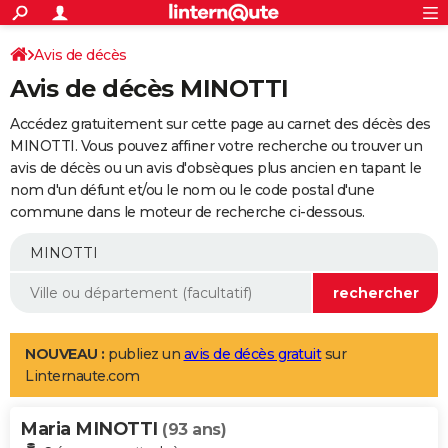
ACTUALITÉS
Connexion
S'inscrire
Avis de décès
Rechercher
Société
Education
Villes
Politique
Faits Divers
Monde
+
SPORT
Avis de décès MINOTTI
Football
Cyclisme
Forum
Coupe du monde 2026
Tennis
Rugby
CULTURE
Accédez gratuitement sur cette page au carnet des décès des
TNT
Cinéma
Musique
Programme TV
Streaming
Sorties cinéma
+
MINOTTI. Vous pouvez affiner votre recherche ou trouver un
FINANCE
avis de décès ou un avis d'obsèques plus ancien en tapant le
Impôts
Immobilier
Banque
Crédit
Retraite
Epargne
Risques naturels par ville
Assurance
AUTO
nom d'un défunt et/ou le nom ou le code postal d'une
commune dans le moteur de recherche ci-dessous.
Réserver un essai
Berlines
Forum auto
Essais
Citadines
SUV
+
HIGH-TECH
Meilleur smartphone
Ordinateurs
Guide high-tech
Mobiles
Internet
Jeux vidéo
+
BRICOLAGE
Aménagement intérieur
Cuisine
Jardinage
+
Forum
Extérieur
Salle de bains
Rangement
WEEK-END
Escapades
Expositions
Week-end nature
Guides de France
Patrimoine
Musées
+
LIFESTYLE
NOUVEAU :
publiez un
avis de décès gratuit
sur
Linternaute.com
Bien-être
Mode
+
Art de vivre
Loisirs
Modes de vie
SANTE
Maria MINOTTI
Guide de la santé
Médicaments
+
Alimentation
Maladies
Sommeil
(93 ans)
VOYAGE