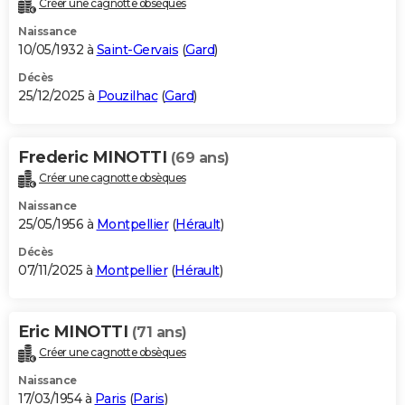
Créer une cagnotte obsèques
City break
Voyage de noces
Climat
Destinations
Voyage nature
Forum
+
PHOTO
Naissance
10/05/1932 à
Saint-Gervais
(
Gard
)
GUIDES D'ACHAT
Décès
25/12/2025 à
Pouzilhac
(
Gard
)
BONS PLANS
CARTE DE VOEUX
Frederic MINOTTI
(69 ans)
Carte Bonne année
Carte Pâques
Carte de Noël
Carte Saint-Valentin
Carte d'anniversaire
DICTIONNAIRE
Créer une cagnotte obsèques
Biographies
Expressions
Dictionnaire
Citations
Proverbes
PROGRAMME TV
Naissance
25/05/1956 à
Montpellier
(
Hérault
)
COPAINS D'AVANT
Décès
07/11/2025 à
Montpellier
(
Hérault
)
Se connecter
Collèges
Universités
Service militaire
S'inscrire
Lycées
Primaires
Entreprises
Avis de recherche
AVIS DE DÉCÈS
FORUM
Eric MINOTTI
(71 ans)
Lifestyle
Sport
Television
Cinema
Bricolage
Culture
Auto
Voyage
Créer une cagnotte obsèques
Naissance
17/03/1954 à
Paris
(
Paris
)