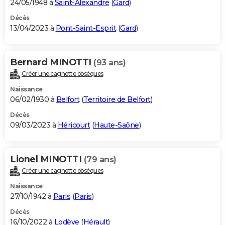
24/05/1948 à
Saint-Alexandre
(
Gard
)
Décès
13/04/2023 à
Pont-Saint-Esprit
(
Gard
)
Bernard MINOTTI
(93 ans)
Créer une cagnotte obsèques
Naissance
06/02/1930 à
Belfort
(
Territoire de Belfort
)
Décès
09/03/2023 à
Héricourt
(
Haute-Saône
)
Lionel MINOTTI
(79 ans)
Créer une cagnotte obsèques
Naissance
27/10/1942 à
Paris
(
Paris
)
Décès
16/10/2022 à
Lodève
(
Hérault
)