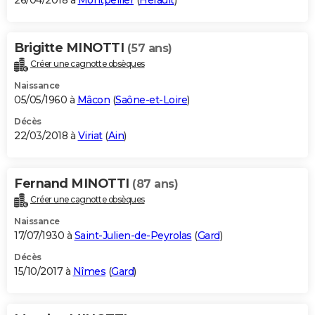
26/04/2018 à
Montpellier
(
Hérault
)
Brigitte MINOTTI
(57 ans)
Créer une cagnotte obsèques
Naissance
05/05/1960 à
Mâcon
(
Saône-et-Loire
)
Décès
22/03/2018 à
Viriat
(
Ain
)
Fernand MINOTTI
(87 ans)
Créer une cagnotte obsèques
Naissance
17/07/1930 à
Saint-Julien-de-Peyrolas
(
Gard
)
Décès
15/10/2017 à
Nîmes
(
Gard
)