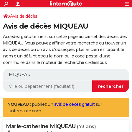
ACTUALITÉS
Connexion
S'inscrire
Avis de décès
Rechercher
Société
Education
Villes
Politique
Faits Divers
Monde
+
SPORT
Avis de décès MIQUEAU
Football
Cyclisme
Forum
Coupe du monde 2026
Tennis
Rugby
CULTURE
Accédez gratuitement sur cette page au carnet des décès des
TNT
Cinéma
Musique
Programme TV
Streaming
Sorties cinéma
+
MIQUEAU. Vous pouvez affiner votre recherche ou trouver un
FINANCE
avis de décès ou un avis d'obsèques plus ancien en tapant le
Impôts
Immobilier
Banque
Crédit
Retraite
Epargne
Risques naturels par ville
Assurance
AUTO
nom d'un défunt et/ou le nom ou le code postal d'une
commune dans le moteur de recherche ci-dessous.
Réserver un essai
Berlines
Forum auto
Essais
Citadines
SUV
+
HIGH-TECH
Meilleur smartphone
Ordinateurs
Guide high-tech
Mobiles
Internet
Jeux vidéo
+
BRICOLAGE
Aménagement intérieur
Cuisine
Jardinage
+
Forum
Extérieur
Salle de bains
Rangement
WEEK-END
Escapades
Expositions
Week-end nature
Guides de France
Patrimoine
Musées
+
LIFESTYLE
NOUVEAU :
publiez un
avis de décès gratuit
sur
Linternaute.com
Bien-être
Mode
+
Art de vivre
Loisirs
Modes de vie
SANTE
Marie-catherine MIQUEAU
Guide de la santé
Médicaments
+
Alimentation
Maladies
Sommeil
(73 ans)
VOYAGE