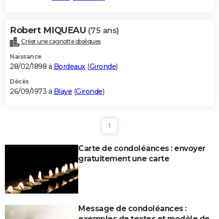
Robert MIQUEAU
(75 ans)
Créer une cagnotte obsèques
Naissance
28/02/1898 à
Bordeaux
(
Gironde
)
Décès
26/09/1973 à
Blaye
(
Gironde
)
1
Carte de condoléances : envoyer
gratuitement une carte
Message de condoléances :
exemples de textes et modèle de