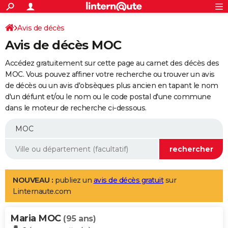
ACTUALITÉS
Connexion
S'inscrire
Avis de décès
Rechercher
Société
Education
Villes
Politique
Faits Divers
Monde
+
SPORT
Avis de décès MOC
Football
Cyclisme
Forum
Coupe du monde 2026
Tennis
Rugby
CULTURE
Accédez gratuitement sur cette page au carnet des décès des
TNT
Cinéma
Musique
Programme TV
Streaming
Sorties cinéma
+
MOC. Vous pouvez affiner votre recherche ou trouver un avis
FINANCE
de décès ou un avis d'obsèques plus ancien en tapant le nom
Impôts
Immobilier
Banque
Crédit
Retraite
Epargne
Risques naturels par ville
Assurance
AUTO
d'un défunt et/ou le nom ou le code postal d'une commune
dans le moteur de recherche ci-dessous.
Réserver un essai
Berlines
Forum auto
Essais
Citadines
SUV
+
HIGH-TECH
Meilleur smartphone
Ordinateurs
Guide high-tech
Mobiles
Internet
Jeux vidéo
+
BRICOLAGE
Aménagement intérieur
Cuisine
Jardinage
+
Forum
Extérieur
Salle de bains
Rangement
WEEK-END
Escapades
Expositions
Week-end nature
Guides de France
Patrimoine
Musées
+
LIFESTYLE
NOUVEAU :
publiez un
avis de décès gratuit
sur
Linternaute.com
Bien-être
Mode
+
Art de vivre
Loisirs
Modes de vie
SANTE
Maria MOC
Guide de la santé
Médicaments
+
Alimentation
Maladies
Sommeil
(95 ans)
VOYAGE