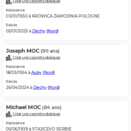
Créer une cagnotte obsèques
City break
Voyage de noces
Climat
Destinations
Voyage nature
Forum
+
PHOTO
Naissance
03/01/1930 à KROWICA ZAWODNIA POLOGNE
GUIDES D'ACHAT
Décès
05/01/2025 à
Dechy
(
Nord
)
BONS PLANS
CARTE DE VOEUX
Joseph MOC
(90 ans)
Carte Bonne année
Carte Pâques
Carte de Noël
Carte Saint-Valentin
Carte d'anniversaire
DICTIONNAIRE
Créer une cagnotte obsèques
Biographies
Expressions
Dictionnaire
Citations
Proverbes
PROGRAMME TV
Naissance
18/03/1934 à
Auby
(
Nord
)
COPAINS D'AVANT
Décès
26/04/2024 à
Dechy
(
Nord
)
Se connecter
Collèges
Universités
Service militaire
S'inscrire
Lycées
Primaires
Entreprises
Avis de recherche
AVIS DE DÉCÈS
FORUM
Michael MOC
(84 ans)
Lifestyle
Sport
Television
Cinema
Bricolage
Culture
Auto
Voyage
Créer une cagnotte obsèques
Naissance
05/06/1939 à STAJICEVO SERBIE