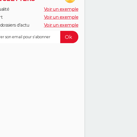
alité
Voir un exemple
rt
Voir un exemple
dossiers d'actu
Voir un exemple