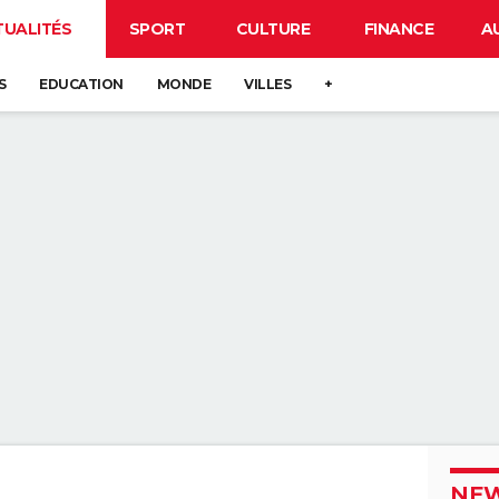
TUALITÉS
SPORT
CULTURE
FINANCE
A
S
EDUCATION
MONDE
VILLES
+
NEW