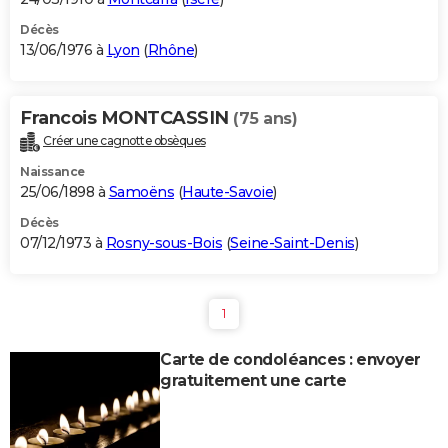
Décès
13/06/1976 à
Lyon
(
Rhône
)
Francois MONTCASSIN
(75 ans)
Créer une cagnotte obsèques
Naissance
25/06/1898 à
Samoëns
(
Haute-Savoie
)
Décès
07/12/1973 à
Rosny-sous-Bois
(
Seine-Saint-Denis
)
1
Carte de condoléances : envoyer
gratuitement une carte