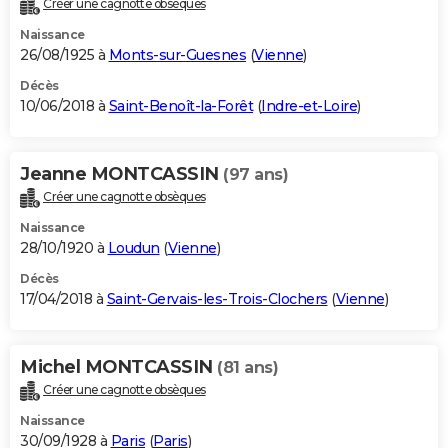
Créer une cagnotte obsèques
City break
Voyage de noces
Climat
Destinations
Voyage nature
Forum
+
PHOTO
Naissance
26/08/1925 à
Monts-sur-Guesnes
(
Vienne
)
GUIDES D'ACHAT
Décès
10/06/2018 à
Saint-Benoît-la-Forêt
(
Indre-et-Loire
)
BONS PLANS
CARTE DE VOEUX
Jeanne MONTCASSIN
(97 ans)
Carte Bonne année
Carte Pâques
Carte de Noël
Carte Saint-Valentin
Carte d'anniversaire
DICTIONNAIRE
Créer une cagnotte obsèques
Biographies
Expressions
Dictionnaire
Citations
Proverbes
PROGRAMME TV
Naissance
28/10/1920 à
Loudun
(
Vienne
)
COPAINS D'AVANT
Décès
17/04/2018 à
Saint-Gervais-les-Trois-Clochers
(
Vienne
)
Se connecter
Collèges
Universités
Service militaire
S'inscrire
Lycées
Primaires
Entreprises
Avis de recherche
AVIS DE DÉCÈS
FORUM
Michel MONTCASSIN
(81 ans)
Lifestyle
Sport
Television
Cinema
Bricolage
Culture
Auto
Voyage
Créer une cagnotte obsèques
Naissance
30/09/1928 à
Paris
(
Paris
)