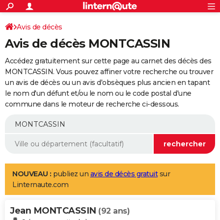
ACTUALITÉS
Connexion
S'inscrire
Avis de décès
Rechercher
Société
Education
Villes
Politique
Faits Divers
Monde
+
SPORT
Avis de décès MONTCASSIN
Football
Cyclisme
Forum
Coupe du monde 2026
Tennis
Rugby
CULTURE
Accédez gratuitement sur cette page au carnet des décès des
TNT
Cinéma
Musique
Programme TV
Streaming
Sorties cinéma
+
MONTCASSIN. Vous pouvez affiner votre recherche ou trouver
FINANCE
un avis de décès ou un avis d'obsèques plus ancien en tapant
Impôts
Immobilier
Banque
Crédit
Retraite
Epargne
Risques naturels par ville
Assurance
AUTO
le nom d'un défunt et/ou le nom ou le code postal d'une
commune dans le moteur de recherche ci-dessous.
Réserver un essai
Berlines
Forum auto
Essais
Citadines
SUV
+
HIGH-TECH
Meilleur smartphone
Ordinateurs
Guide high-tech
Mobiles
Internet
Jeux vidéo
+
BRICOLAGE
Aménagement intérieur
Cuisine
Jardinage
+
Forum
Extérieur
Salle de bains
Rangement
WEEK-END
Escapades
Expositions
Week-end nature
Guides de France
Patrimoine
Musées
+
LIFESTYLE
NOUVEAU :
publiez un
avis de décès gratuit
sur
Linternaute.com
Bien-être
Mode
+
Art de vivre
Loisirs
Modes de vie
SANTE
Jean MONTCASSIN
Guide de la santé
Médicaments
+
Alimentation
Maladies
Sommeil
(92 ans)
VOYAGE