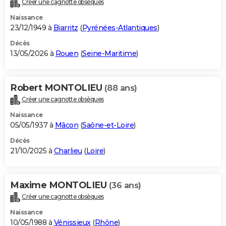
Créer une cagnotte obsèques
City break
Voyage de noces
Climat
Destinations
Voyage nature
Forum
+
PHOTO
Naissance
23/12/1949 à
Biarritz
(
Pyrénées-Atlantiques
)
GUIDES D'ACHAT
Décès
13/05/2026 à
Rouen
(
Seine-Maritime
)
BONS PLANS
CARTE DE VOEUX
Robert MONTOLIEU
(88 ans)
Carte Bonne année
Carte Pâques
Carte de Noël
Carte Saint-Valentin
Carte d'anniversaire
DICTIONNAIRE
Créer une cagnotte obsèques
Biographies
Expressions
Dictionnaire
Citations
Proverbes
PROGRAMME TV
Naissance
05/05/1937 à
Mâcon
(
Saône-et-Loire
)
COPAINS D'AVANT
Décès
21/10/2025 à
Charlieu
(
Loire
)
Se connecter
Collèges
Universités
Service militaire
S'inscrire
Lycées
Primaires
Entreprises
Avis de recherche
AVIS DE DÉCÈS
FORUM
Maxime MONTOLIEU
(36 ans)
Lifestyle
Sport
Television
Cinema
Bricolage
Culture
Auto
Voyage
Créer une cagnotte obsèques
Naissance
10/05/1988 à
Vénissieux
(
Rhône
)