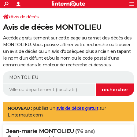
ACTUALITÉS
Connexion
S'inscrire
Avis de décès
Rechercher
Société
Education
Villes
Politique
Faits Divers
Monde
+
SPORT
Avis de décès MONTOLIEU
Football
Cyclisme
Forum
Coupe du monde 2026
Tennis
Rugby
CULTURE
Accédez gratuitement sur cette page au carnet des décès des
TNT
Cinéma
Musique
Programme TV
Streaming
Sorties cinéma
+
MONTOLIEU. Vous pouvez affiner votre recherche ou trouver
FINANCE
un avis de décès ou un avis d'obsèques plus ancien en tapant
Impôts
Immobilier
Banque
Crédit
Retraite
Epargne
Risques naturels par ville
Assurance
AUTO
le nom d'un défunt et/ou le nom ou le code postal d'une
commune dans le moteur de recherche ci-dessous.
Réserver un essai
Berlines
Forum auto
Essais
Citadines
SUV
+
HIGH-TECH
Meilleur smartphone
Ordinateurs
Guide high-tech
Mobiles
Internet
Jeux vidéo
+
BRICOLAGE
Aménagement intérieur
Cuisine
Jardinage
+
Forum
Extérieur
Salle de bains
Rangement
WEEK-END
Escapades
Expositions
Week-end nature
Guides de France
Patrimoine
Musées
+
LIFESTYLE
NOUVEAU :
publiez un
avis de décès gratuit
sur
Linternaute.com
Bien-être
Mode
+
Art de vivre
Loisirs
Modes de vie
SANTE
Jean-marie MONTOLIEU
Guide de la santé
Médicaments
+
Alimentation
Maladies
Sommeil
(76 ans)
VOYAGE