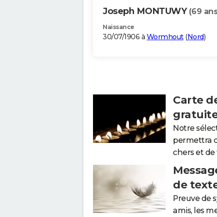
Joseph MONTUWY
(69 ans
Naissance
30/07/1906 à
Wormhout
(
Nord
)
Carte d
gratuit
Notre sélec
permettra 
chers et de
Message
de text
Preuve de 
amis, les m