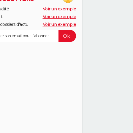
alité
Voir un exemple
rt
Voir un exemple
dossiers d'actu
Voir un exemple