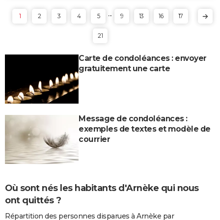
...
1
2
3
4
5
9
13
16
17
21
Carte de condoléances : envoyer
gratuitement une carte
Message de condoléances :
exemples de textes et modèle de
courrier
Où sont nés les habitants d'Arnèke qui nous
ont quittés ?
Répartition des personnes disparues à Arnèke par