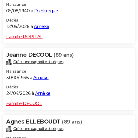
Naissance
City break
Voyage de noces
Climat
Destinations
Voyage nature
Forum
+
PHOTO
05/08/1940 à
Dunkerque
GUIDES D'ACHAT
Décès
12/05/2026 à
Arnèke
BONS PLANS
Famille ROPITAL
CARTE DE VOEUX
Jeanne DECOOL
(89 ans)
Carte Bonne année
Carte Pâques
Carte de Noël
Carte Saint-Valentin
Carte d'anniversaire
DICTIONNAIRE
Créer une cagnotte obsèques
Biographies
Expressions
Dictionnaire
Citations
Proverbes
PROGRAMME TV
Naissance
30/10/1936 à
Arnèke
COPAINS D'AVANT
Décès
24/04/2026 à
Arnèke
Se connecter
Collèges
Universités
Service militaire
S'inscrire
Lycées
Primaires
Entreprises
Avis de recherche
AVIS DE DÉCÈS
Famille DECOOL
FORUM
Lifestyle
Sport
Television
Cinema
Bricolage
Culture
Auto
Voyage
Agnes ELLEBOUDT
(89 ans)
Créer une cagnotte obsèques