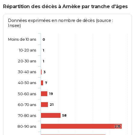
Répartition des décès à Arnèke par tranche d'âges
Données exprimées en nombre de décès (source :
Insee)
Moins de 10 ans
0
10-20 ans
1
20-30 ans
1
30-40 ans
3
40-50 ans
7
50-60 ans
19
60-70 ans
21
70-80 ans
58
80-90 ans
235