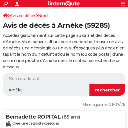
ACTUALITÉS
Connexion
S'inscrire
Avis de décès
Nord
Rechercher
Société
Education
Villes
Politique
Faits Divers
Monde
+
SPORT
Avis de décès à Arnèke (59285)
Football
Cyclisme
Forum
Coupe du monde 2026
Tennis
Rugby
CULTURE
Accédez gratuitement sur cette page au carnet des décès
TNT
Cinéma
Musique
Programme TV
Streaming
Sorties cinéma
+
d'Arnèke. Vous pouvez affiner votre recherche, trouver un avis
FINANCE
de décès, une nécrologie ou un avis d'obsèques plus ancien en
Impôts
Immobilier
Banque
Crédit
Retraite
Epargne
Risques naturels par ville
Assurance
AUTO
tapant le nom d'un défunt et/ou le nom (ou code postal) d'une
commune proche d'Arnèke dans le moteur de recherche ci-
Réserver un essai
Berlines
Forum auto
Essais
Citadines
SUV
+
HIGH-TECH
dessous.
Meilleur smartphone
Ordinateurs
Guide high-tech
Mobiles
Internet
Jeux vidéo
+
BRICOLAGE
Aménagement intérieur
Cuisine
Jardinage
+
Forum
Extérieur
Salle de bains
Rangement
WEEK-END
Escapades
Expositions
Week-end nature
Guides de France
Patrimoine
Musées
+
LIFESTYLE
Mise à jour le 01/07/26
Bien-être
Mode
+
Art de vivre
Loisirs
Modes de vie
SANTE
Bernadette ROPITAL
(85 ans)
Guide de la santé
Médicaments
+
Alimentation
Maladies
Sommeil
VOYAGE
Créer une cagnotte obsèques