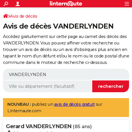
ACTUALITÉS
Connexion
S'inscrire
Avis de décès
Rechercher
Société
Education
Villes
Politique
Faits Divers
Monde
+
SPORT
Avis de décès VANDERLYNDEN
Football
Cyclisme
Forum
Coupe du monde 2026
Tennis
Rugby
CULTURE
Accédez gratuitement sur cette page au carnet des décès des
TNT
Cinéma
Musique
Programme TV
Streaming
Sorties cinéma
+
VANDERLYNDEN. Vous pouvez affiner votre recherche ou
FINANCE
trouver un avis de décès ou un avis d'obsèques plus ancien en
Impôts
Immobilier
Banque
Crédit
Retraite
Epargne
Risques naturels par ville
Assurance
AUTO
tapant le nom d'un défunt et/ou le nom ou le code postal d'une
commune dans le moteur de recherche ci-dessous.
Réserver un essai
Berlines
Forum auto
Essais
Citadines
SUV
+
HIGH-TECH
Meilleur smartphone
Ordinateurs
Guide high-tech
Mobiles
Internet
Jeux vidéo
+
BRICOLAGE
Aménagement intérieur
Cuisine
Jardinage
+
Forum
Extérieur
Salle de bains
Rangement
WEEK-END
Escapades
Expositions
Week-end nature
Guides de France
Patrimoine
Musées
+
LIFESTYLE
NOUVEAU :
publiez un
avis de décès gratuit
sur
Linternaute.com
Bien-être
Mode
+
Art de vivre
Loisirs
Modes de vie
SANTE
Gerard VANDERLYNDEN
Guide de la santé
Médicaments
+
Alimentation
Maladies
Sommeil
(85 ans)
VOYAGE