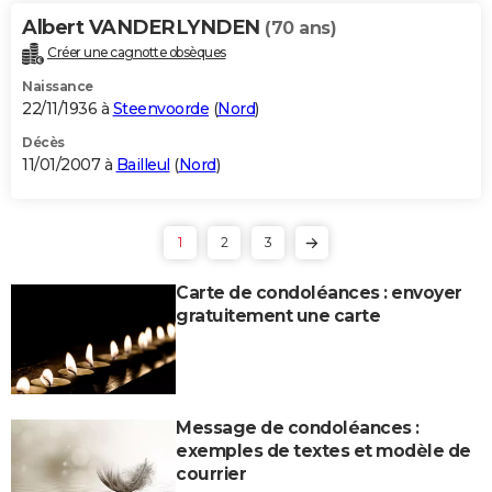
Albert VANDERLYNDEN
(70 ans)
Créer une cagnotte obsèques
Naissance
22/11/1936 à
Steenvoorde
(
Nord
)
Décès
11/01/2007 à
Bailleul
(
Nord
)
1
2
3
Carte de condoléances : envoyer
gratuitement une carte
Message de condoléances :
exemples de textes et modèle de
courrier