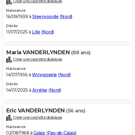
Créer une cagnotte obsèques
City break
Voyage de noces
Climat
Destinations
Voyage nature
Forum
+
PHOTO
Naissance
16/09/1939 à
Steenvoorde
(
Nord
)
GUIDES D'ACHAT
Décès
11/07/2025 à
Lille
(
Nord
)
BONS PLANS
CARTE DE VOEUX
Maria VANDERLYNDEN
(88 ans)
Carte Bonne année
Carte Pâques
Carte de Noël
Carte Saint-Valentin
Carte d'anniversaire
DICTIONNAIRE
Créer une cagnotte obsèques
Biographies
Expressions
Dictionnaire
Citations
Proverbes
PROGRAMME TV
Naissance
14/07/1936 à
Winnezeele
(
Nord
)
COPAINS D'AVANT
Décès
14/01/2025 à
Arnèke
(
Nord
)
Se connecter
Collèges
Universités
Service militaire
S'inscrire
Lycées
Primaires
Entreprises
Avis de recherche
AVIS DE DÉCÈS
FORUM
Eric VANDERLYNDEN
(56 ans)
Lifestyle
Sport
Television
Cinema
Bricolage
Culture
Auto
Voyage
Créer une cagnotte obsèques
Naissance
02/08/1968 à
Calais
(
Pas-de-Calais
)