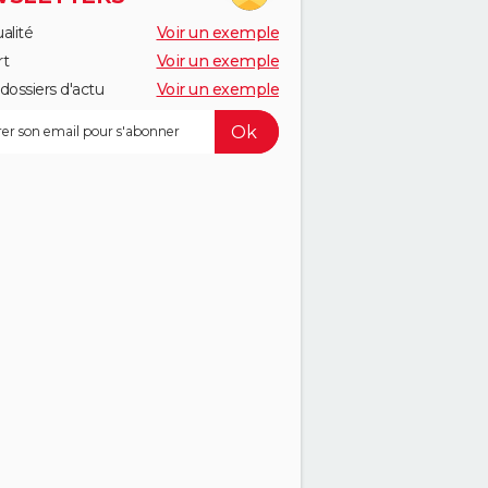
alité
Voir un exemple
rt
Voir un exemple
dossiers d'actu
Voir un exemple