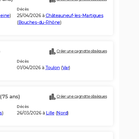
Décès
eine
)
25/04/2026 à
Châteauneuf-les-Martigues
(
Bouches-du-Rhône
)
)
Créer une cagnotte obsèques
Décès
01/04/2026 à
Toulon
(
Var
)
(75 ans)
Créer une cagnotte obsèques
Décès
s
)
26/03/2026 à
Lille
(
Nord
)