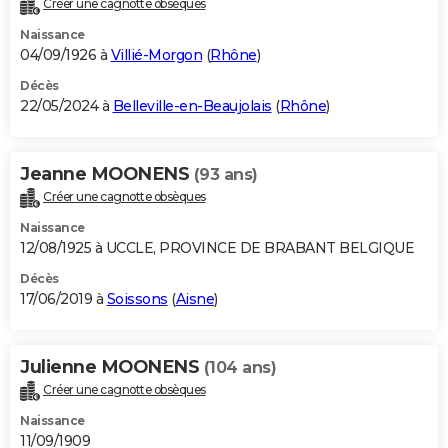
Créer une cagnotte obsèques
City break
Voyage de noces
Climat
Destinations
Voyage nature
Forum
+
PHOTO
Naissance
04/09/1926 à
Villié-Morgon
(
Rhône
)
GUIDES D'ACHAT
Décès
22/05/2024 à
Belleville-en-Beaujolais
(
Rhône
)
BONS PLANS
CARTE DE VOEUX
Jeanne MOONENS
(93 ans)
Carte Bonne année
Carte Pâques
Carte de Noël
Carte Saint-Valentin
Carte d'anniversaire
DICTIONNAIRE
Créer une cagnotte obsèques
Biographies
Expressions
Dictionnaire
Citations
Proverbes
PROGRAMME TV
Naissance
12/08/1925 à UCCLE, PROVINCE DE BRABANT BELGIQUE
COPAINS D'AVANT
Décès
17/06/2019 à
Soissons
(
Aisne
)
Se connecter
Collèges
Universités
Service militaire
S'inscrire
Lycées
Primaires
Entreprises
Avis de recherche
AVIS DE DÉCÈS
FORUM
Julienne MOONENS
(104 ans)
Lifestyle
Sport
Television
Cinema
Bricolage
Culture
Auto
Voyage
Créer une cagnotte obsèques
Naissance
11/09/1909