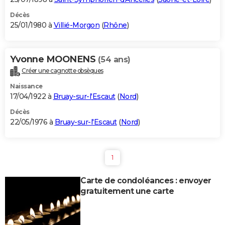
Décès
25/01/1980 à
Villié-Morgon
(
Rhône
)
Yvonne MOONENS
(54 ans)
Créer une cagnotte obsèques
Naissance
17/04/1922 à
Bruay-sur-l'Escaut
(
Nord
)
Décès
22/05/1976 à
Bruay-sur-l'Escaut
(
Nord
)
1
Carte de condoléances : envoyer
gratuitement une carte