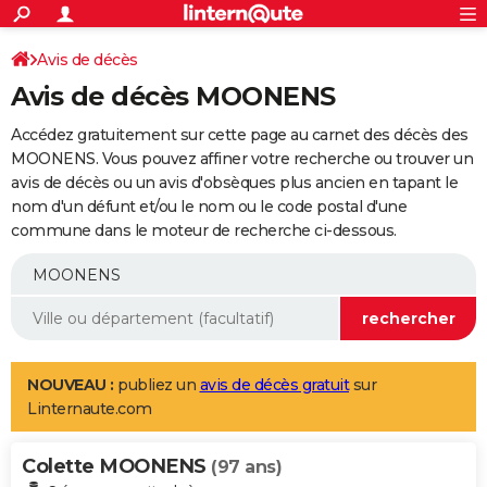
ACTUALITÉS
Connexion
S'inscrire
Avis de décès
Rechercher
Société
Education
Villes
Politique
Faits Divers
Monde
+
SPORT
Avis de décès MOONENS
Football
Cyclisme
Forum
Coupe du monde 2026
Tennis
Rugby
CULTURE
Accédez gratuitement sur cette page au carnet des décès des
TNT
Cinéma
Musique
Programme TV
Streaming
Sorties cinéma
+
MOONENS. Vous pouvez affiner votre recherche ou trouver un
FINANCE
avis de décès ou un avis d'obsèques plus ancien en tapant le
Impôts
Immobilier
Banque
Crédit
Retraite
Epargne
Risques naturels par ville
Assurance
AUTO
nom d'un défunt et/ou le nom ou le code postal d'une
commune dans le moteur de recherche ci-dessous.
Réserver un essai
Berlines
Forum auto
Essais
Citadines
SUV
+
HIGH-TECH
Meilleur smartphone
Ordinateurs
Guide high-tech
Mobiles
Internet
Jeux vidéo
+
BRICOLAGE
Aménagement intérieur
Cuisine
Jardinage
+
Forum
Extérieur
Salle de bains
Rangement
WEEK-END
Escapades
Expositions
Week-end nature
Guides de France
Patrimoine
Musées
+
LIFESTYLE
NOUVEAU :
publiez un
avis de décès gratuit
sur
Linternaute.com
Bien-être
Mode
+
Art de vivre
Loisirs
Modes de vie
SANTE
Colette MOONENS
Guide de la santé
Médicaments
+
Alimentation
Maladies
Sommeil
(97 ans)
VOYAGE