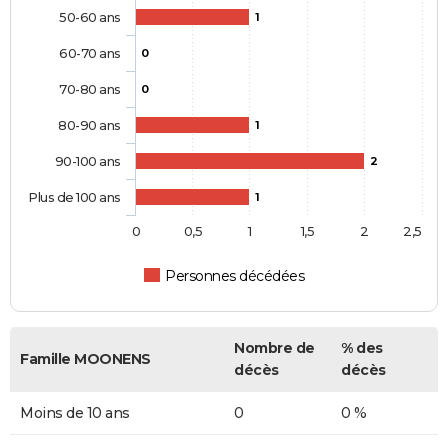
50-60 ans
1
60-70 ans
0
70-80 ans
0
80-90 ans
1
90-100 ans
2
Plus de 100 ans
1
0
0,5
1
1,5
2
2,5
Personnes décédées
Nombre de
% des
Famille MOONENS
décès
décès
Moins de 10 ans
0
0 %