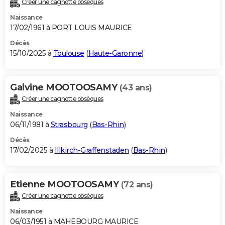
Créer une cagnotte obsèques
City break
Voyage de noces
Climat
Destinations
Voyage nature
Forum
+
PHOTO
Naissance
17/02/1961 à PORT LOUIS MAURICE
GUIDES D'ACHAT
Décès
15/10/2025 à
Toulouse
(
Haute-Garonne
)
BONS PLANS
CARTE DE VOEUX
Galvine MOOTOOSAMY
(43 ans)
Carte Bonne année
Carte Pâques
Carte de Noël
Carte Saint-Valentin
Carte d'anniversaire
DICTIONNAIRE
Créer une cagnotte obsèques
Biographies
Expressions
Dictionnaire
Citations
Proverbes
PROGRAMME TV
Naissance
06/11/1981 à
Strasbourg
(
Bas-Rhin
)
COPAINS D'AVANT
Décès
17/02/2025 à
Illkirch-Graffenstaden
(
Bas-Rhin
)
Se connecter
Collèges
Universités
Service militaire
S'inscrire
Lycées
Primaires
Entreprises
Avis de recherche
AVIS DE DÉCÈS
FORUM
Etienne MOOTOOSAMY
(72 ans)
Lifestyle
Sport
Television
Cinema
Bricolage
Culture
Auto
Voyage
Créer une cagnotte obsèques
Naissance
06/03/1951 à MAHEBOURG MAURICE