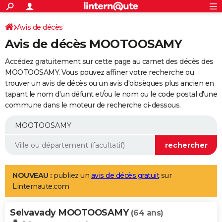
ACTUALITÉS
Connexion
S'inscrire
Avis de décès
Rechercher
Société
Education
Villes
Politique
Faits Divers
Monde
+
SPORT
Avis de décès MOOTOOSAMY
Football
Cyclisme
Forum
Coupe du monde 2026
Tennis
Rugby
CULTURE
Accédez gratuitement sur cette page au carnet des décès des
TNT
Cinéma
Musique
Programme TV
Streaming
Sorties cinéma
+
MOOTOOSAMY. Vous pouvez affiner votre recherche ou
FINANCE
trouver un avis de décès ou un avis d'obsèques plus ancien en
Impôts
Immobilier
Banque
Crédit
Retraite
Epargne
Risques naturels par ville
Assurance
AUTO
tapant le nom d'un défunt et/ou le nom ou le code postal d'une
commune dans le moteur de recherche ci-dessous.
Réserver un essai
Berlines
Forum auto
Essais
Citadines
SUV
+
HIGH-TECH
Meilleur smartphone
Ordinateurs
Guide high-tech
Mobiles
Internet
Jeux vidéo
+
BRICOLAGE
Aménagement intérieur
Cuisine
Jardinage
+
Forum
Extérieur
Salle de bains
Rangement
WEEK-END
Escapades
Expositions
Week-end nature
Guides de France
Patrimoine
Musées
+
LIFESTYLE
NOUVEAU :
publiez un
avis de décès gratuit
sur
Linternaute.com
Bien-être
Mode
+
Art de vivre
Loisirs
Modes de vie
SANTE
Selvavady MOOTOOSAMY
Guide de la santé
Médicaments
+
Alimentation
Maladies
Sommeil
(64 ans)
VOYAGE