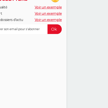
alité
Voir un exemple
rt
Voir un exemple
dossiers d'actu
Voir un exemple