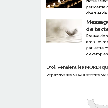
Notre sélec
permettra 
chers et de
Message
de text
Preuve de 
amis, les m
par lettre 
d'exemples 
D'où venaient les MORDI qui
Répartition des MORDI décédés par 