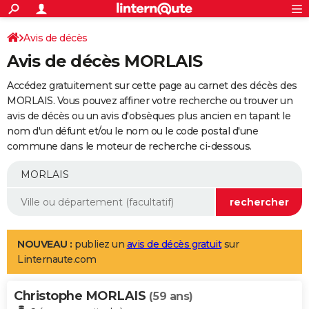
ACTUALITÉS
Connexion
S'inscrire
Avis de décès
Rechercher
Société
Education
Villes
Politique
Faits Divers
Monde
+
SPORT
Avis de décès MORLAIS
Football
Cyclisme
Forum
Coupe du monde 2026
Tennis
Rugby
CULTURE
Accédez gratuitement sur cette page au carnet des décès des
TNT
Cinéma
Musique
Programme TV
Streaming
Sorties cinéma
+
MORLAIS. Vous pouvez affiner votre recherche ou trouver un
FINANCE
avis de décès ou un avis d'obsèques plus ancien en tapant le
Impôts
Immobilier
Banque
Crédit
Retraite
Epargne
Risques naturels par ville
Assurance
AUTO
nom d'un défunt et/ou le nom ou le code postal d'une
commune dans le moteur de recherche ci-dessous.
Réserver un essai
Berlines
Forum auto
Essais
Citadines
SUV
+
HIGH-TECH
Meilleur smartphone
Ordinateurs
Guide high-tech
Mobiles
Internet
Jeux vidéo
+
BRICOLAGE
Aménagement intérieur
Cuisine
Jardinage
+
Forum
Extérieur
Salle de bains
Rangement
WEEK-END
Escapades
Expositions
Week-end nature
Guides de France
Patrimoine
Musées
+
LIFESTYLE
NOUVEAU :
publiez un
avis de décès gratuit
sur
Linternaute.com
Bien-être
Mode
+
Art de vivre
Loisirs
Modes de vie
SANTE
Christophe MORLAIS
Guide de la santé
Médicaments
+
Alimentation
Maladies
Sommeil
(59 ans)
VOYAGE