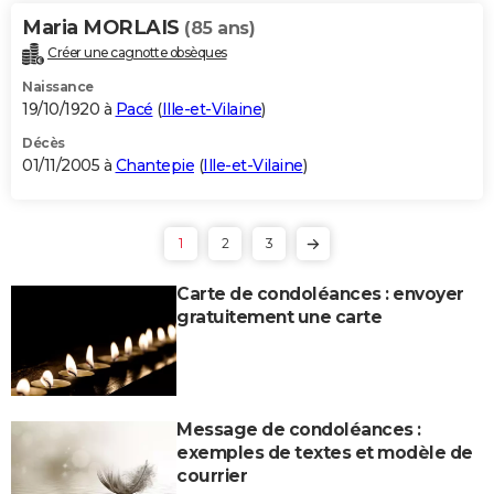
Maria MORLAIS
(85 ans)
Créer une cagnotte obsèques
Naissance
19/10/1920 à
Pacé
(
Ille-et-Vilaine
)
Décès
01/11/2005 à
Chantepie
(
Ille-et-Vilaine
)
1
2
3
Carte de condoléances : envoyer
gratuitement une carte
Message de condoléances :
exemples de textes et modèle de
courrier