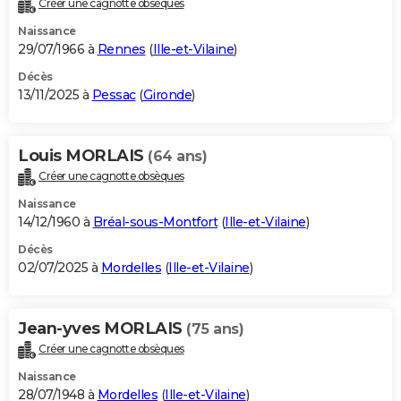
Créer une cagnotte obsèques
City break
Voyage de noces
Climat
Destinations
Voyage nature
Forum
+
PHOTO
Naissance
29/07/1966 à
Rennes
(
Ille-et-Vilaine
)
GUIDES D'ACHAT
Décès
13/11/2025 à
Pessac
(
Gironde
)
BONS PLANS
CARTE DE VOEUX
Louis MORLAIS
(64 ans)
Carte Bonne année
Carte Pâques
Carte de Noël
Carte Saint-Valentin
Carte d'anniversaire
DICTIONNAIRE
Créer une cagnotte obsèques
Biographies
Expressions
Dictionnaire
Citations
Proverbes
PROGRAMME TV
Naissance
14/12/1960 à
Bréal-sous-Montfort
(
Ille-et-Vilaine
)
COPAINS D'AVANT
Décès
02/07/2025 à
Mordelles
(
Ille-et-Vilaine
)
Se connecter
Collèges
Universités
Service militaire
S'inscrire
Lycées
Primaires
Entreprises
Avis de recherche
AVIS DE DÉCÈS
FORUM
Jean-yves MORLAIS
(75 ans)
Lifestyle
Sport
Television
Cinema
Bricolage
Culture
Auto
Voyage
Créer une cagnotte obsèques
Naissance
28/07/1948 à
Mordelles
(
Ille-et-Vilaine
)