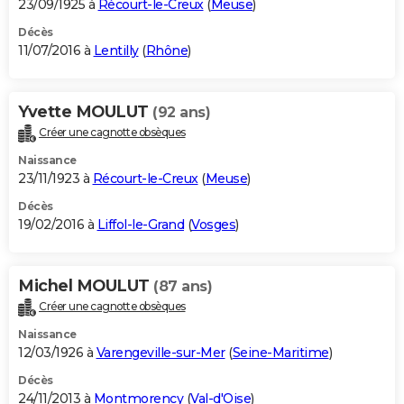
23/09/1925 à
Récourt-le-Creux
(
Meuse
)
Décès
11/07/2016 à
Lentilly
(
Rhône
)
Yvette MOULUT
(92 ans)
Créer une cagnotte obsèques
Naissance
23/11/1923 à
Récourt-le-Creux
(
Meuse
)
Décès
19/02/2016 à
Liffol-le-Grand
(
Vosges
)
Michel MOULUT
(87 ans)
Créer une cagnotte obsèques
Naissance
12/03/1926 à
Varengeville-sur-Mer
(
Seine-Maritime
)
Décès
24/11/2013 à
Montmorency
(
Val-d'Oise
)