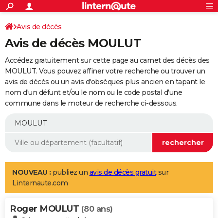
ACTUALITÉS
Connexion
S'inscrire
Avis de décès
Rechercher
Société
Education
Villes
Politique
Faits Divers
Monde
+
SPORT
Avis de décès MOULUT
Football
Cyclisme
Forum
Coupe du monde 2026
Tennis
Rugby
CULTURE
Accédez gratuitement sur cette page au carnet des décès des
TNT
Cinéma
Musique
Programme TV
Streaming
Sorties cinéma
+
MOULUT. Vous pouvez affiner votre recherche ou trouver un
FINANCE
avis de décès ou un avis d'obsèques plus ancien en tapant le
Impôts
Immobilier
Banque
Crédit
Retraite
Epargne
Risques naturels par ville
Assurance
AUTO
nom d'un défunt et/ou le nom ou le code postal d'une
commune dans le moteur de recherche ci-dessous.
Réserver un essai
Berlines
Forum auto
Essais
Citadines
SUV
+
HIGH-TECH
Meilleur smartphone
Ordinateurs
Guide high-tech
Mobiles
Internet
Jeux vidéo
+
BRICOLAGE
Aménagement intérieur
Cuisine
Jardinage
+
Forum
Extérieur
Salle de bains
Rangement
WEEK-END
Escapades
Expositions
Week-end nature
Guides de France
Patrimoine
Musées
+
LIFESTYLE
NOUVEAU :
publiez un
avis de décès gratuit
sur
Linternaute.com
Bien-être
Mode
+
Art de vivre
Loisirs
Modes de vie
SANTE
Roger MOULUT
Guide de la santé
Médicaments
+
Alimentation
Maladies
Sommeil
(80 ans)
VOYAGE