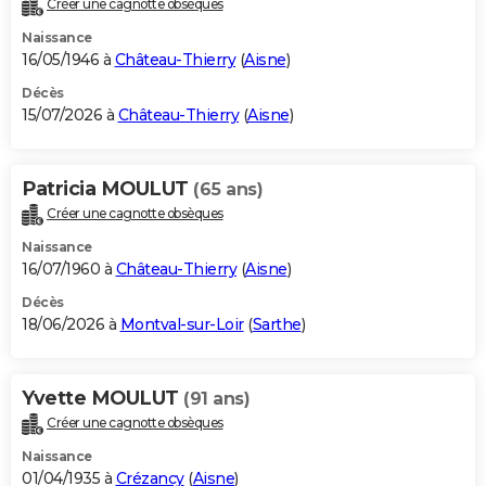
Créer une cagnotte obsèques
City break
Voyage de noces
Climat
Destinations
Voyage nature
Forum
+
PHOTO
Naissance
16/05/1946 à
Château-Thierry
(
Aisne
)
GUIDES D'ACHAT
Décès
15/07/2026 à
Château-Thierry
(
Aisne
)
BONS PLANS
CARTE DE VOEUX
Patricia MOULUT
(65 ans)
Carte Bonne année
Carte Pâques
Carte de Noël
Carte Saint-Valentin
Carte d'anniversaire
DICTIONNAIRE
Créer une cagnotte obsèques
Biographies
Expressions
Dictionnaire
Citations
Proverbes
PROGRAMME TV
Naissance
16/07/1960 à
Château-Thierry
(
Aisne
)
COPAINS D'AVANT
Décès
18/06/2026 à
Montval-sur-Loir
(
Sarthe
)
Se connecter
Collèges
Universités
Service militaire
S'inscrire
Lycées
Primaires
Entreprises
Avis de recherche
AVIS DE DÉCÈS
FORUM
Yvette MOULUT
(91 ans)
Lifestyle
Sport
Television
Cinema
Bricolage
Culture
Auto
Voyage
Créer une cagnotte obsèques
Naissance
01/04/1935 à
Crézancy
(
Aisne
)