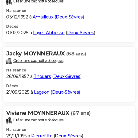
Créer une cagnotte obsèques
City break
Voyage de noces
Climat
Destinations
Voyage nature
Forum
+
PHOTO
Naissance
03/12/1952 à
Amailloux
(
Deux-Sèvres
)
GUIDES D'ACHAT
Décès
01/12/2025 à
Faye-l'Abbesse
(
Deux-Sèvres
)
BONS PLANS
CARTE DE VOEUX
Jacky MOYNNERAUX
(68 ans)
Carte Bonne année
Carte Pâques
Carte de Noël
Carte Saint-Valentin
Carte d'anniversaire
DICTIONNAIRE
Créer une cagnotte obsèques
Biographies
Expressions
Dictionnaire
Citations
Proverbes
PROGRAMME TV
Naissance
26/08/1957 à
Thouars
(
Deux-Sèvres
)
COPAINS D'AVANT
Décès
21/09/2025 à
Lageon
(
Deux-Sèvres
)
Se connecter
Collèges
Universités
Service militaire
S'inscrire
Lycées
Primaires
Entreprises
Avis de recherche
AVIS DE DÉCÈS
FORUM
Viviane MOYNNERAUX
(67 ans)
Lifestyle
Sport
Television
Cinema
Bricolage
Culture
Auto
Voyage
Créer une cagnotte obsèques
Naissance
29/11/1955 à
Pierrefitte
(
Deux-Sèvres
)