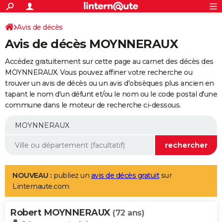
ACTUALITÉS
Connexion
S'inscrire
Avis de décès
Rechercher
Société
Education
Villes
Politique
Faits Divers
Monde
+
SPORT
Avis de décès MOYNNERAUX
Football
Cyclisme
Forum
Coupe du monde 2026
Tennis
Rugby
CULTURE
Accédez gratuitement sur cette page au carnet des décès des
TNT
Cinéma
Musique
Programme TV
Streaming
Sorties cinéma
+
MOYNNERAUX. Vous pouvez affiner votre recherche ou
FINANCE
trouver un avis de décès ou un avis d'obsèques plus ancien en
Impôts
Immobilier
Banque
Crédit
Retraite
Epargne
Risques naturels par ville
Assurance
AUTO
tapant le nom d'un défunt et/ou le nom ou le code postal d'une
commune dans le moteur de recherche ci-dessous.
Réserver un essai
Berlines
Forum auto
Essais
Citadines
SUV
+
HIGH-TECH
Meilleur smartphone
Ordinateurs
Guide high-tech
Mobiles
Internet
Jeux vidéo
+
BRICOLAGE
Aménagement intérieur
Cuisine
Jardinage
+
Forum
Extérieur
Salle de bains
Rangement
WEEK-END
Escapades
Expositions
Week-end nature
Guides de France
Patrimoine
Musées
+
LIFESTYLE
NOUVEAU :
publiez un
avis de décès gratuit
sur
Linternaute.com
Bien-être
Mode
+
Art de vivre
Loisirs
Modes de vie
SANTE
Robert MOYNNERAUX
Guide de la santé
Médicaments
+
Alimentation
Maladies
Sommeil
(72 ans)
VOYAGE