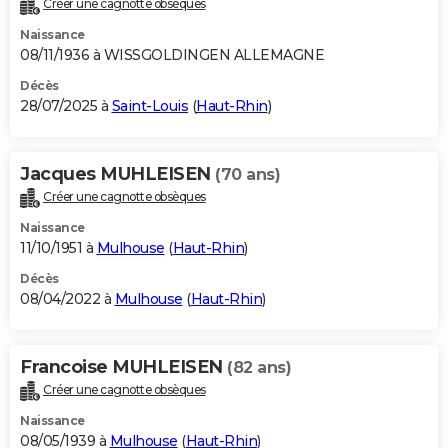
Créer une cagnotte obsèques
City break
Voyage de noces
Climat
Destinations
Voyage nature
Forum
+
PHOTO
Naissance
08/11/1936 à WISSGOLDINGEN ALLEMAGNE
GUIDES D'ACHAT
Décès
28/07/2025 à
Saint-Louis
(
Haut-Rhin
)
BONS PLANS
CARTE DE VOEUX
Jacques MUHLEISEN
(70 ans)
Carte Bonne année
Carte Pâques
Carte de Noël
Carte Saint-Valentin
Carte d'anniversaire
DICTIONNAIRE
Créer une cagnotte obsèques
Biographies
Expressions
Dictionnaire
Citations
Proverbes
PROGRAMME TV
Naissance
11/10/1951 à
Mulhouse
(
Haut-Rhin
)
COPAINS D'AVANT
Décès
08/04/2022 à
Mulhouse
(
Haut-Rhin
)
Se connecter
Collèges
Universités
Service militaire
S'inscrire
Lycées
Primaires
Entreprises
Avis de recherche
AVIS DE DÉCÈS
FORUM
Francoise MUHLEISEN
(82 ans)
Lifestyle
Sport
Television
Cinema
Bricolage
Culture
Auto
Voyage
Créer une cagnotte obsèques
Naissance
08/05/1939 à
Mulhouse
(
Haut-Rhin
)