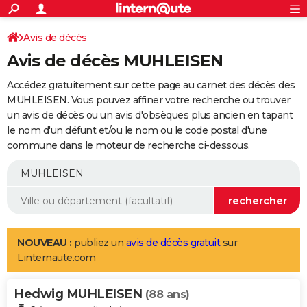
ACTUALITÉS
Connexion
S'inscrire
Avis de décès
Rechercher
Société
Education
Villes
Politique
Faits Divers
Monde
+
SPORT
Avis de décès MUHLEISEN
Football
Cyclisme
Forum
Coupe du monde 2026
Tennis
Rugby
CULTURE
Accédez gratuitement sur cette page au carnet des décès des
TNT
Cinéma
Musique
Programme TV
Streaming
Sorties cinéma
+
MUHLEISEN. Vous pouvez affiner votre recherche ou trouver
FINANCE
un avis de décès ou un avis d'obsèques plus ancien en tapant
Impôts
Immobilier
Banque
Crédit
Retraite
Epargne
Risques naturels par ville
Assurance
AUTO
le nom d'un défunt et/ou le nom ou le code postal d'une
commune dans le moteur de recherche ci-dessous.
Réserver un essai
Berlines
Forum auto
Essais
Citadines
SUV
+
HIGH-TECH
Meilleur smartphone
Ordinateurs
Guide high-tech
Mobiles
Internet
Jeux vidéo
+
BRICOLAGE
Aménagement intérieur
Cuisine
Jardinage
+
Forum
Extérieur
Salle de bains
Rangement
WEEK-END
Escapades
Expositions
Week-end nature
Guides de France
Patrimoine
Musées
+
LIFESTYLE
NOUVEAU :
publiez un
avis de décès gratuit
sur
Linternaute.com
Bien-être
Mode
+
Art de vivre
Loisirs
Modes de vie
SANTE
Hedwig MUHLEISEN
Guide de la santé
Médicaments
+
Alimentation
Maladies
Sommeil
(88 ans)
VOYAGE