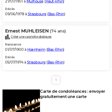
27/07/1901 à
Mulhouse
(
Haut-Rhin
)
Décès
09/06/1978 à
Strasbourg
(
Bas-Rhin
)
Ernest MUHLEISEN
(74 ans)
Créer une cagnotte obsèques
Naissance
01/07/1900 à
Hœnheim
(
Bas-Rhin
)
Décès
05/07/1974 à
Strasbourg
(
Bas-Rhin
)
1
Carte de condoléances : envoyer
gratuitement une carte