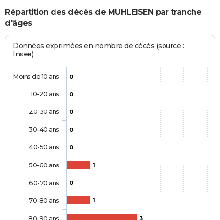
Répartition des décès de MUHLEISEN par tranche
d'âges
Données exprimées en nombre de décès (source :
Insee)
Moins de 10 ans
0
10-20 ans
0
20-30 ans
0
30-40 ans
0
40-50 ans
0
50-60 ans
1
60-70 ans
0
70-80 ans
1
80-90 ans
3