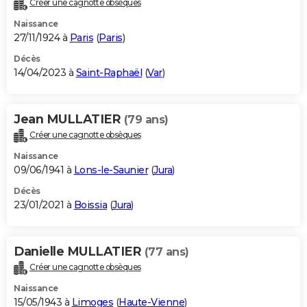
Créer une cagnotte obsèques
City break
Voyage de noces
Climat
Destinations
Voyage nature
Forum
+
PHOTO
Naissance
27/11/1924 à
Paris
(
Paris
)
GUIDES D'ACHAT
Décès
14/04/2023 à
Saint-Raphaël
(
Var
)
BONS PLANS
CARTE DE VOEUX
Jean MULLATIER
(79 ans)
Carte Bonne année
Carte Pâques
Carte de Noël
Carte Saint-Valentin
Carte d'anniversaire
DICTIONNAIRE
Créer une cagnotte obsèques
Biographies
Expressions
Dictionnaire
Citations
Proverbes
PROGRAMME TV
Naissance
09/06/1941 à
Lons-le-Saunier
(
Jura
)
COPAINS D'AVANT
Décès
23/01/2021 à
Boissia
(
Jura
)
Se connecter
Collèges
Universités
Service militaire
S'inscrire
Lycées
Primaires
Entreprises
Avis de recherche
AVIS DE DÉCÈS
FORUM
Danielle MULLATIER
(77 ans)
Lifestyle
Sport
Television
Cinema
Bricolage
Culture
Auto
Voyage
Créer une cagnotte obsèques
Naissance
15/05/1943 à
Limoges
(
Haute-Vienne
)