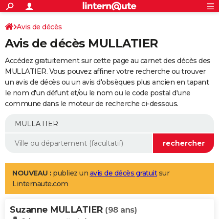
ACTUALITÉS
Connexion
S'inscrire
Avis de décès
Rechercher
Société
Education
Villes
Politique
Faits Divers
Monde
+
SPORT
Avis de décès MULLATIER
Football
Cyclisme
Forum
Coupe du monde 2026
Tennis
Rugby
CULTURE
Accédez gratuitement sur cette page au carnet des décès des
TNT
Cinéma
Musique
Programme TV
Streaming
Sorties cinéma
+
MULLATIER. Vous pouvez affiner votre recherche ou trouver
FINANCE
un avis de décès ou un avis d'obsèques plus ancien en tapant
Impôts
Immobilier
Banque
Crédit
Retraite
Epargne
Risques naturels par ville
Assurance
AUTO
le nom d'un défunt et/ou le nom ou le code postal d'une
commune dans le moteur de recherche ci-dessous.
Réserver un essai
Berlines
Forum auto
Essais
Citadines
SUV
+
HIGH-TECH
Meilleur smartphone
Ordinateurs
Guide high-tech
Mobiles
Internet
Jeux vidéo
+
BRICOLAGE
Aménagement intérieur
Cuisine
Jardinage
+
Forum
Extérieur
Salle de bains
Rangement
WEEK-END
Escapades
Expositions
Week-end nature
Guides de France
Patrimoine
Musées
+
LIFESTYLE
NOUVEAU :
publiez un
avis de décès gratuit
sur
Linternaute.com
Bien-être
Mode
+
Art de vivre
Loisirs
Modes de vie
SANTE
Suzanne MULLATIER
Guide de la santé
Médicaments
+
Alimentation
Maladies
Sommeil
(98 ans)
VOYAGE