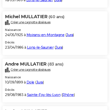
18/03/1989 à
Lons-le-Saunier
(
Jura
)
Michel MULLATIER
(60 ans)
Créer une cagnotte obsèques
Naissance
24/05/1925 à
Moirans-en-Montagne
(
Jura
)
Décès
23/04/1986 à
Lons-le-Saunier
(
Jura
)
Andre MULLATIER
(83 ans)
Créer une cagnotte obsèques
Naissance
10/09/1899 à
Dole
(
Jura
)
Décès
29/08/1983 à
Sainte-Foy-lès-Lyon
(
Rhône
)