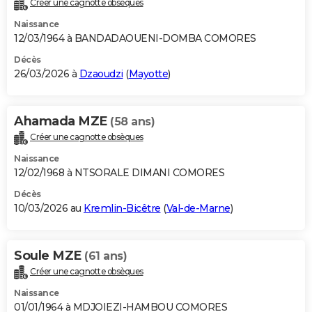
Créer une cagnotte obsèques
City break
Voyage de noces
Climat
Destinations
Voyage nature
Forum
+
PHOTO
Naissance
12/03/1964 à BANDADAOUENI-DOMBA COMORES
GUIDES D'ACHAT
Décès
26/03/2026 à
Dzaoudzi
(
Mayotte
)
BONS PLANS
CARTE DE VOEUX
Ahamada MZE
(58 ans)
Carte Bonne année
Carte Pâques
Carte de Noël
Carte Saint-Valentin
Carte d'anniversaire
DICTIONNAIRE
Créer une cagnotte obsèques
Biographies
Expressions
Dictionnaire
Citations
Proverbes
PROGRAMME TV
Naissance
12/02/1968 à NTSORALE DIMANI COMORES
COPAINS D'AVANT
Décès
10/03/2026 au
Kremlin-Bicêtre
(
Val-de-Marne
)
Se connecter
Collèges
Universités
Service militaire
S'inscrire
Lycées
Primaires
Entreprises
Avis de recherche
AVIS DE DÉCÈS
FORUM
Soule MZE
(61 ans)
Lifestyle
Sport
Television
Cinema
Bricolage
Culture
Auto
Voyage
Créer une cagnotte obsèques
Naissance
01/01/1964 à MDJOIEZI-HAMBOU COMORES