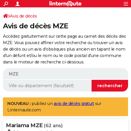
ACTUALITÉS
Connexion
S'inscrire
Avis de décès
Rechercher
Société
Education
Villes
Politique
Faits Divers
Monde
+
SPORT
Avis de décès MZE
Football
Cyclisme
Forum
Coupe du monde 2026
Tennis
Rugby
CULTURE
Accédez gratuitement sur cette page au carnet des décès des
TNT
Cinéma
Musique
Programme TV
Streaming
Sorties cinéma
+
MZE. Vous pouvez affiner votre recherche ou trouver un avis
FINANCE
de décès ou un avis d'obsèques plus ancien en tapant le nom
Impôts
Immobilier
Banque
Crédit
Retraite
Epargne
Risques naturels par ville
Assurance
AUTO
d'un défunt et/ou le nom ou le code postal d'une commune
dans le moteur de recherche ci-dessous.
Réserver un essai
Berlines
Forum auto
Essais
Citadines
SUV
+
HIGH-TECH
Meilleur smartphone
Ordinateurs
Guide high-tech
Mobiles
Internet
Jeux vidéo
+
BRICOLAGE
Aménagement intérieur
Cuisine
Jardinage
+
Forum
Extérieur
Salle de bains
Rangement
WEEK-END
Escapades
Expositions
Week-end nature
Guides de France
Patrimoine
Musées
+
LIFESTYLE
NOUVEAU :
publiez un
avis de décès gratuit
sur
Linternaute.com
Bien-être
Mode
+
Art de vivre
Loisirs
Modes de vie
SANTE
Mariama MZE
Guide de la santé
Médicaments
+
Alimentation
Maladies
Sommeil
(62 ans)
VOYAGE