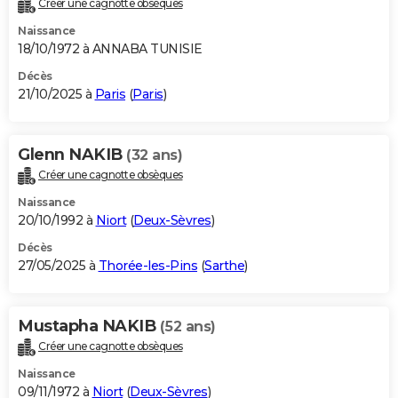
Créer une cagnotte obsèques
City break
Voyage de noces
Climat
Destinations
Voyage nature
Forum
+
PHOTO
Naissance
18/10/1972 à ANNABA TUNISIE
GUIDES D'ACHAT
Décès
21/10/2025 à
Paris
(
Paris
)
BONS PLANS
CARTE DE VOEUX
Glenn NAKIB
(32 ans)
Carte Bonne année
Carte Pâques
Carte de Noël
Carte Saint-Valentin
Carte d'anniversaire
DICTIONNAIRE
Créer une cagnotte obsèques
Biographies
Expressions
Dictionnaire
Citations
Proverbes
PROGRAMME TV
Naissance
20/10/1992 à
Niort
(
Deux-Sèvres
)
COPAINS D'AVANT
Décès
27/05/2025 à
Thorée-les-Pins
(
Sarthe
)
Se connecter
Collèges
Universités
Service militaire
S'inscrire
Lycées
Primaires
Entreprises
Avis de recherche
AVIS DE DÉCÈS
FORUM
Mustapha NAKIB
(52 ans)
Lifestyle
Sport
Television
Cinema
Bricolage
Culture
Auto
Voyage
Créer une cagnotte obsèques
Naissance
09/11/1972 à
Niort
(
Deux-Sèvres
)