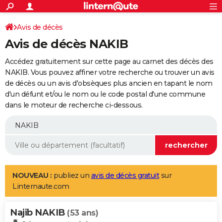
ACTUALITÉS
Connexion
S'inscrire
Avis de décès
Rechercher
Société
Education
Villes
Politique
Faits Divers
Monde
+
SPORT
Avis de décès NAKIB
Football
Cyclisme
Forum
Coupe du monde 2026
Tennis
Rugby
CULTURE
Accédez gratuitement sur cette page au carnet des décès des
TNT
Cinéma
Musique
Programme TV
Streaming
Sorties cinéma
+
NAKIB. Vous pouvez affiner votre recherche ou trouver un avis
FINANCE
de décès ou un avis d'obsèques plus ancien en tapant le nom
Impôts
Immobilier
Banque
Crédit
Retraite
Epargne
Risques naturels par ville
Assurance
AUTO
d'un défunt et/ou le nom ou le code postal d'une commune
dans le moteur de recherche ci-dessous.
Réserver un essai
Berlines
Forum auto
Essais
Citadines
SUV
+
HIGH-TECH
Meilleur smartphone
Ordinateurs
Guide high-tech
Mobiles
Internet
Jeux vidéo
+
BRICOLAGE
Aménagement intérieur
Cuisine
Jardinage
+
Forum
Extérieur
Salle de bains
Rangement
WEEK-END
Escapades
Expositions
Week-end nature
Guides de France
Patrimoine
Musées
+
LIFESTYLE
NOUVEAU :
publiez un
avis de décès gratuit
sur
Linternaute.com
Bien-être
Mode
+
Art de vivre
Loisirs
Modes de vie
SANTE
Najib NAKIB
Guide de la santé
Médicaments
+
Alimentation
Maladies
Sommeil
(53 ans)
VOYAGE