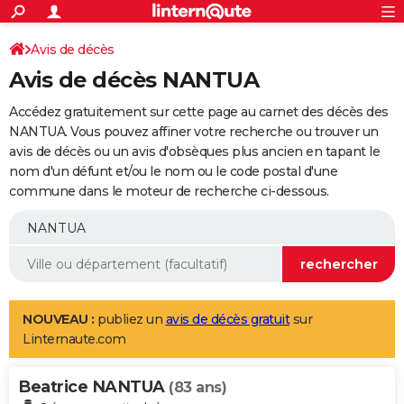
ACTUALITÉS
Connexion
S'inscrire
Avis de décès
Rechercher
Société
Education
Villes
Politique
Faits Divers
Monde
+
SPORT
Avis de décès NANTUA
Football
Cyclisme
Forum
Coupe du monde 2026
Tennis
Rugby
CULTURE
Accédez gratuitement sur cette page au carnet des décès des
TNT
Cinéma
Musique
Programme TV
Streaming
Sorties cinéma
+
NANTUA. Vous pouvez affiner votre recherche ou trouver un
FINANCE
avis de décès ou un avis d'obsèques plus ancien en tapant le
Impôts
Immobilier
Banque
Crédit
Retraite
Epargne
Risques naturels par ville
Assurance
AUTO
nom d'un défunt et/ou le nom ou le code postal d'une
commune dans le moteur de recherche ci-dessous.
Réserver un essai
Berlines
Forum auto
Essais
Citadines
SUV
+
HIGH-TECH
Meilleur smartphone
Ordinateurs
Guide high-tech
Mobiles
Internet
Jeux vidéo
+
BRICOLAGE
Aménagement intérieur
Cuisine
Jardinage
+
Forum
Extérieur
Salle de bains
Rangement
WEEK-END
Escapades
Expositions
Week-end nature
Guides de France
Patrimoine
Musées
+
LIFESTYLE
NOUVEAU :
publiez un
avis de décès gratuit
sur
Linternaute.com
Bien-être
Mode
+
Art de vivre
Loisirs
Modes de vie
SANTE
Beatrice NANTUA
Guide de la santé
Médicaments
+
Alimentation
Maladies
Sommeil
(83 ans)
VOYAGE