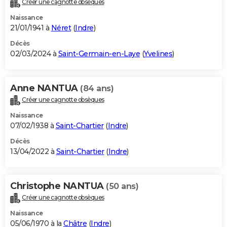
Créer une cagnotte obsèques
City break
Voyage de noces
Climat
Destinations
Voyage nature
Forum
+
PHOTO
Naissance
21/01/1941 à
Néret
(
Indre
)
GUIDES D'ACHAT
Décès
02/03/2024 à
Saint-Germain-en-Laye
(
Yvelines
)
BONS PLANS
CARTE DE VOEUX
Anne NANTUA
(84 ans)
Carte Bonne année
Carte Pâques
Carte de Noël
Carte Saint-Valentin
Carte d'anniversaire
DICTIONNAIRE
Créer une cagnotte obsèques
Biographies
Expressions
Dictionnaire
Citations
Proverbes
PROGRAMME TV
Naissance
07/02/1938 à
Saint-Chartier
(
Indre
)
COPAINS D'AVANT
Décès
13/04/2022 à
Saint-Chartier
(
Indre
)
Se connecter
Collèges
Universités
Service militaire
S'inscrire
Lycées
Primaires
Entreprises
Avis de recherche
AVIS DE DÉCÈS
FORUM
Christophe NANTUA
(50 ans)
Lifestyle
Sport
Television
Cinema
Bricolage
Culture
Auto
Voyage
Créer une cagnotte obsèques
Naissance
05/06/1970 à la
Châtre
(
Indre
)