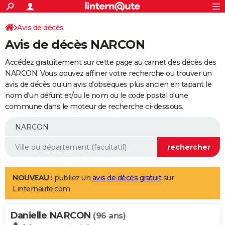
ACTUALITÉS
Connexion
S'inscrire
Avis de décès
Rechercher
Société
Education
Villes
Politique
Faits Divers
Monde
+
SPORT
Avis de décès NARCON
Football
Cyclisme
Forum
Coupe du monde 2026
Tennis
Rugby
CULTURE
Accédez gratuitement sur cette page au carnet des décès des
TNT
Cinéma
Musique
Programme TV
Streaming
Sorties cinéma
+
NARCON. Vous pouvez affiner votre recherche ou trouver un
FINANCE
avis de décès ou un avis d'obsèques plus ancien en tapant le
Impôts
Immobilier
Banque
Crédit
Retraite
Epargne
Risques naturels par ville
Assurance
AUTO
nom d'un défunt et/ou le nom ou le code postal d'une
commune dans le moteur de recherche ci-dessous.
Réserver un essai
Berlines
Forum auto
Essais
Citadines
SUV
+
HIGH-TECH
Meilleur smartphone
Ordinateurs
Guide high-tech
Mobiles
Internet
Jeux vidéo
+
BRICOLAGE
Aménagement intérieur
Cuisine
Jardinage
+
Forum
Extérieur
Salle de bains
Rangement
WEEK-END
Escapades
Expositions
Week-end nature
Guides de France
Patrimoine
Musées
+
LIFESTYLE
NOUVEAU :
publiez un
avis de décès gratuit
sur
Linternaute.com
Bien-être
Mode
+
Art de vivre
Loisirs
Modes de vie
SANTE
Danielle NARCON
Guide de la santé
Médicaments
+
Alimentation
Maladies
Sommeil
(96 ans)
VOYAGE