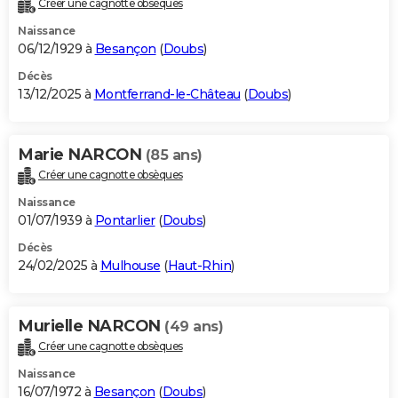
Créer une cagnotte obsèques
City break
Voyage de noces
Climat
Destinations
Voyage nature
Forum
+
PHOTO
Naissance
06/12/1929 à
Besançon
(
Doubs
)
GUIDES D'ACHAT
Décès
13/12/2025 à
Montferrand-le-Château
(
Doubs
)
BONS PLANS
CARTE DE VOEUX
Marie NARCON
(85 ans)
Carte Bonne année
Carte Pâques
Carte de Noël
Carte Saint-Valentin
Carte d'anniversaire
DICTIONNAIRE
Créer une cagnotte obsèques
Biographies
Expressions
Dictionnaire
Citations
Proverbes
PROGRAMME TV
Naissance
01/07/1939 à
Pontarlier
(
Doubs
)
COPAINS D'AVANT
Décès
24/02/2025 à
Mulhouse
(
Haut-Rhin
)
Se connecter
Collèges
Universités
Service militaire
S'inscrire
Lycées
Primaires
Entreprises
Avis de recherche
AVIS DE DÉCÈS
FORUM
Murielle NARCON
(49 ans)
Lifestyle
Sport
Television
Cinema
Bricolage
Culture
Auto
Voyage
Créer une cagnotte obsèques
Naissance
16/07/1972 à
Besançon
(
Doubs
)