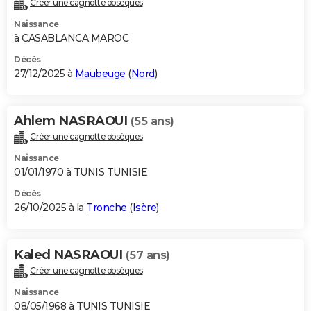
Créer une cagnotte obsèques
City break
Voyage de noces
Climat
Destinations
Voyage nature
Forum
+
PHOTO
Naissance
à CASABLANCA MAROC
GUIDES D'ACHAT
Décès
27/12/2025 à
Maubeuge
(
Nord
)
BONS PLANS
CARTE DE VOEUX
Ahlem NASRAOUI
(55 ans)
Carte Bonne année
Carte Pâques
Carte de Noël
Carte Saint-Valentin
Carte d'anniversaire
DICTIONNAIRE
Créer une cagnotte obsèques
Biographies
Expressions
Dictionnaire
Citations
Proverbes
PROGRAMME TV
Naissance
01/01/1970 à TUNIS TUNISIE
COPAINS D'AVANT
Décès
26/10/2025 à la
Tronche
(
Isère
)
Se connecter
Collèges
Universités
Service militaire
S'inscrire
Lycées
Primaires
Entreprises
Avis de recherche
AVIS DE DÉCÈS
FORUM
Kaled NASRAOUI
(57 ans)
Lifestyle
Sport
Television
Cinema
Bricolage
Culture
Auto
Voyage
Créer une cagnotte obsèques
Naissance
08/05/1968 à TUNIS TUNISIE