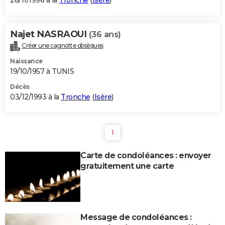
28/11/1996 à la
Tronche
(
Isère
)
Najet NASRAOUI
(36 ans)
Créer une cagnotte obsèques
Naissance
19/10/1957 à TUNIS
Décès
03/12/1993 à la
Tronche
(
Isère
)
1
Carte de condoléances : envoyer
gratuitement une carte
Message de condoléances :