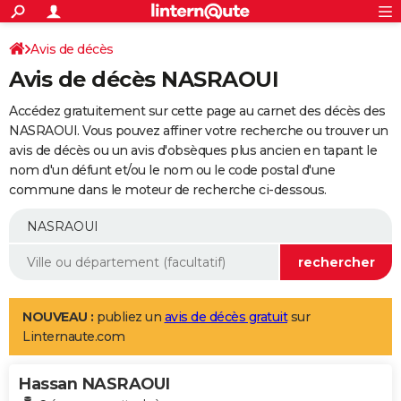
ACTUALITÉS
Connexion
S'inscrire
Avis de décès
Rechercher
Société
Education
Villes
Politique
Faits Divers
Monde
+
SPORT
Avis de décès NASRAOUI
Football
Cyclisme
Forum
Coupe du monde 2026
Tennis
Rugby
CULTURE
Accédez gratuitement sur cette page au carnet des décès des
TNT
Cinéma
Musique
Programme TV
Streaming
Sorties cinéma
+
NASRAOUI. Vous pouvez affiner votre recherche ou trouver un
FINANCE
avis de décès ou un avis d'obsèques plus ancien en tapant le
Impôts
Immobilier
Banque
Crédit
Retraite
Epargne
Risques naturels par ville
Assurance
AUTO
nom d'un défunt et/ou le nom ou le code postal d'une
commune dans le moteur de recherche ci-dessous.
Réserver un essai
Berlines
Forum auto
Essais
Citadines
SUV
+
HIGH-TECH
Meilleur smartphone
Ordinateurs
Guide high-tech
Mobiles
Internet
Jeux vidéo
+
BRICOLAGE
Aménagement intérieur
Cuisine
Jardinage
+
Forum
Extérieur
Salle de bains
Rangement
WEEK-END
Escapades
Expositions
Week-end nature
Guides de France
Patrimoine
Musées
+
LIFESTYLE
NOUVEAU :
publiez un
avis de décès gratuit
sur
Linternaute.com
Bien-être
Mode
+
Art de vivre
Loisirs
Modes de vie
SANTE
Hassan NASRAOUI
Guide de la santé
Médicaments
+
Alimentation
Maladies
Sommeil
VOYAGE