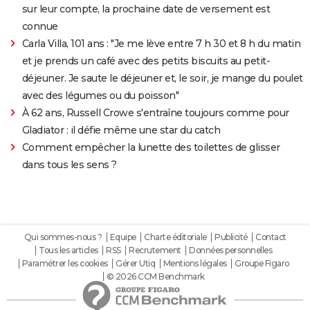
sur leur compte, la prochaine date de versement est
connue
Carla Villa, 101 ans : "Je me lève entre 7 h 30 et 8 h du matin
et je prends un café avec des petits biscuits au petit-
déjeuner. Je saute le déjeuner et, le soir, je mange du poulet
avec des légumes ou du poisson"
À 62 ans, Russell Crowe s'entraîne toujours comme pour
Gladiator : il défie même une star du catch
Comment empêcher la lunette des toilettes de glisser
dans tous les sens ?
Qui sommes-nous ?
Equipe
Charte éditoriale
Publicité
Contact
Tous les articles
RSS
Recrutement
Données personnelles
Paramétrer les cookies
Gérer Utiq
Mentions légales
Groupe Figaro
© 2026 CCM Benchmark