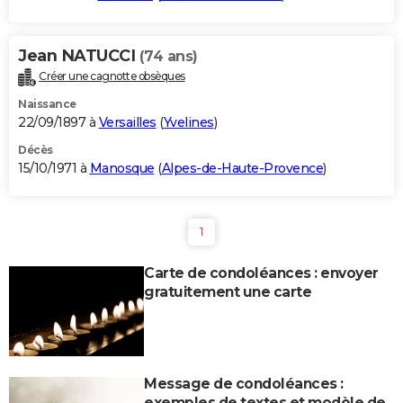
Jean NATUCCI
(74 ans)
Créer une cagnotte obsèques
Naissance
22/09/1897 à
Versailles
(
Yvelines
)
Décès
15/10/1971 à
Manosque
(
Alpes-de-Haute-Provence
)
1
Carte de condoléances : envoyer
gratuitement une carte
Message de condoléances :
exemples de textes et modèle de