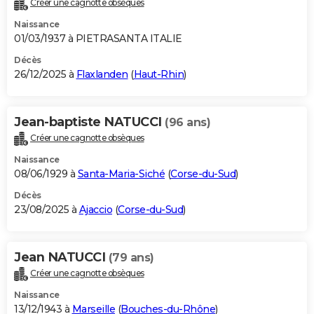
Créer une cagnotte obsèques
City break
Voyage de noces
Climat
Destinations
Voyage nature
Forum
+
PHOTO
Naissance
01/03/1937 à PIETRASANTA ITALIE
GUIDES D'ACHAT
Décès
26/12/2025 à
Flaxlanden
(
Haut-Rhin
)
BONS PLANS
CARTE DE VOEUX
Jean-baptiste NATUCCI
(96 ans)
Carte Bonne année
Carte Pâques
Carte de Noël
Carte Saint-Valentin
Carte d'anniversaire
DICTIONNAIRE
Créer une cagnotte obsèques
Biographies
Expressions
Dictionnaire
Citations
Proverbes
PROGRAMME TV
Naissance
08/06/1929 à
Santa-Maria-Siché
(
Corse-du-Sud
)
COPAINS D'AVANT
Décès
23/08/2025 à
Ajaccio
(
Corse-du-Sud
)
Se connecter
Collèges
Universités
Service militaire
S'inscrire
Lycées
Primaires
Entreprises
Avis de recherche
AVIS DE DÉCÈS
FORUM
Jean NATUCCI
(79 ans)
Lifestyle
Sport
Television
Cinema
Bricolage
Culture
Auto
Voyage
Créer une cagnotte obsèques
Naissance
13/12/1943 à
Marseille
(
Bouches-du-Rhône
)