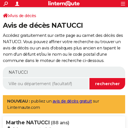
ACTUALITÉS
Connexion
S'inscrire
Avis de décès
Rechercher
Société
Education
Villes
Politique
Faits Divers
Monde
+
SPORT
Avis de décès NATUCCI
Football
Cyclisme
Forum
Coupe du monde 2026
Tennis
Rugby
CULTURE
Accédez gratuitement sur cette page au carnet des décès des
TNT
Cinéma
Musique
Programme TV
Streaming
Sorties cinéma
+
NATUCCI. Vous pouvez affiner votre recherche ou trouver un
FINANCE
avis de décès ou un avis d'obsèques plus ancien en tapant le
Impôts
Immobilier
Banque
Crédit
Retraite
Epargne
Risques naturels par ville
Assurance
AUTO
nom d'un défunt et/ou le nom ou le code postal d'une
commune dans le moteur de recherche ci-dessous.
Réserver un essai
Berlines
Forum auto
Essais
Citadines
SUV
+
HIGH-TECH
Meilleur smartphone
Ordinateurs
Guide high-tech
Mobiles
Internet
Jeux vidéo
+
BRICOLAGE
Aménagement intérieur
Cuisine
Jardinage
+
Forum
Extérieur
Salle de bains
Rangement
WEEK-END
Escapades
Expositions
Week-end nature
Guides de France
Patrimoine
Musées
+
LIFESTYLE
NOUVEAU :
publiez un
avis de décès gratuit
sur
Linternaute.com
Bien-être
Mode
+
Art de vivre
Loisirs
Modes de vie
SANTE
Marthe NATUCCI
Guide de la santé
Médicaments
+
Alimentation
Maladies
Sommeil
(88 ans)
VOYAGE